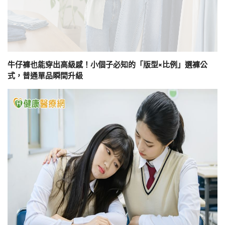
牛仔褲也能穿出高級感！小個子必知的「版型×比例」選褲公
式，普通單品瞬間升級