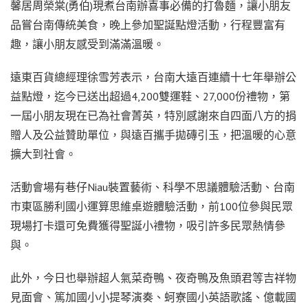
馨居周榮棠(勇伯)現煮台南辦喜事必備的打魯麵，讓小朋友
品嘗台南傳統美食，晚上參加聖誕點燈活動，行程豐富有
趣，讓小朋友感受到滿滿溫暖。
遠東百貨總經理徐雪芳表示，台南大遠百連續十七年舉辦公
益點燈，迄今已送出超過4,200雙運鞋、27,000份禮物，第
一屆小朋友現在已為社會菁英，特別感謝來自四面八方的捐
贈人及公益贊助單位，與遠百攜手拋磚引玉，把溫暖的心意
擴大到社會。
活動會場有巷仔Niau裝置藝術、科學不思議體驗活動、台南
市東區勝利國小運算思維桌遊體驗活動，前100位參與民眾
現場打卡還可免費獲得聖誕小禮物，吸引許多民眾熱情參
與。
此外，今日也舉辦超人氣菜奇鴨、夜奇鴨及魚頭君等吉祥物
見面會、篤加國小小提琴演奏、蚵寮國小英語歌謠、億載國