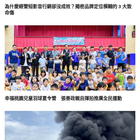
為什麼經營短影音行銷卻沒成效？揭密品牌定位模糊的 3 大致
命傷
幸福桃園兒童羽球夏令營 張善政親自揮拍推廣全民運動