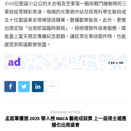
小50位聖誕小公公的大合唱及空軍第一戰術戰鬥機聯隊的三
軍娃娃等精彩表演，吸晴的光華高中幼兒保育科學生裝扮成
五十位聖誕美女現場發送糖果，散播歡樂氣氛。此外，更推
出限定版「台南耶誕臨時郵局」，除辦理郵件收寄服務，還
能蓋上當天限定專屬紀念郵戳，讓民眾在寄送郵件時，也能
感受到耶誕歡樂氛圍。
Previous Article
孟庭葦獲頒 2025 華人榜 MACA 藝術成就獎 上一屆得主楊惠
姗也出席盛會