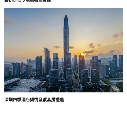
獲初步禁令凍結被盜資產
深圳四季酒店傾情呈獻套房禮遇