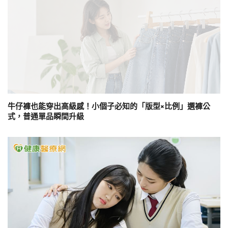
牛仔褲也能穿出高級感！小個子必知的「版型×比例」選褲公
式，普通單品瞬間升級