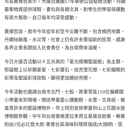
市長黃偉哲表示，大遠百連續17年舉辦公益點燈活動，持續
募集物資提供球鞋、書包與各類文具，對學生的學習與運動
有很大幫助，自己每年均深受感動。
黃偉哲說，南市今年從年初至今災難不斷，包含楠西地震、
丹娜絲颱風、水災等，社會上仍有許多需協助的民眾，感謝
各界企業長期投入社會責任，為台南帶來溫暖。
今日大遠百活動以十五米高的「星光燦爛聖誕樹」為主題，
耶誕樹上以祈願星星、七彩寶石、炫亮雪花燈、七彩耀眼的
彩帶及聖誕彩球妝點，顯得更加繽紛亮眼。
今年活動也邀請台南市北門、七股、將軍等區150位偏鄉國
小學童來到現場，贈送學童愛心運動鞋、水壼、文具組、餐
盒等許多的聖誕禮物外，早上特別安排學童到山上花園水道
博物館參觀，中午到台南香格里拉享用五星級自助餐，晚餐
則由2位必比登大廚-東香台菜海味料理蔡瑞成(大頭師)、筑