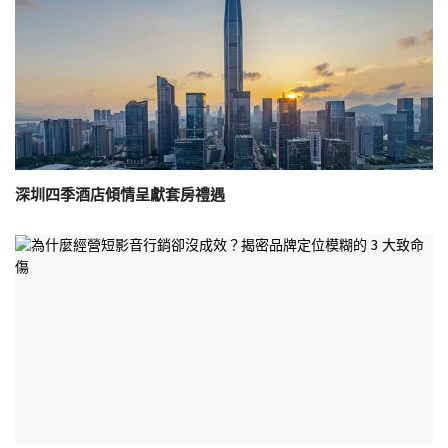
深圳四季酒店傾情呈獻套房禮遇