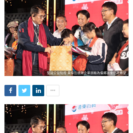
聖誕公益點燈 黃偉哲感謝企業捐輸為偏鄉孩童點亮希望