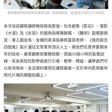
專業講師們為學員帶來寶貴的第一線實務經驗。圖/臺南市政府文化局提供
本次培訓課程講師陣容極為堅強，包含劇集《影后》、電影
《大濛》及《女孩》的選角指導陳靜媚、《難哄》副導劉佩
宜、曾入圍金馬、金鐘的表演指導蔡嘉茵老師、《我的麻吉
四個鬼》製片潘珏文等業界頂尖人士，將他們在業界累積多
年的技術、產業觀察與實務經驗，透過30個小時的紮實訓
練，有系統性的對學員進行引導、教學、釋疑，讓學員們可
以有效吸收，並且順利運用在課程最後一天於岸內影視基地
時代片場的模擬拍攝上。