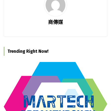
商傳媒
Trending Right Now!