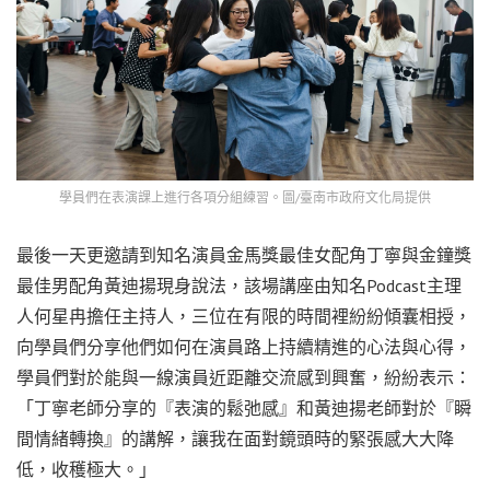
學員們在表演課上進行各項分組練習。圖/臺南市政府文化局提供
最後一天更邀請到知名演員金馬獎最佳女配角丁寧與金鐘獎
最佳男配角黃迪揚現身說法，該場講座由知名Podcast主理
人何星冉擔任主持人，三位在有限的時間裡紛紛傾囊相授，
向學員們分享他們如何在演員路上持續精進的心法與心得，
學員們對於能與一線演員近距離交流感到興奮，紛紛表示：
「丁寧老師分享的『表演的鬆弛感』和黃迪揚老師對於『瞬
間情緒轉換』的講解，讓我在面對鏡頭時的緊張感大大降
低，收穫極大。」