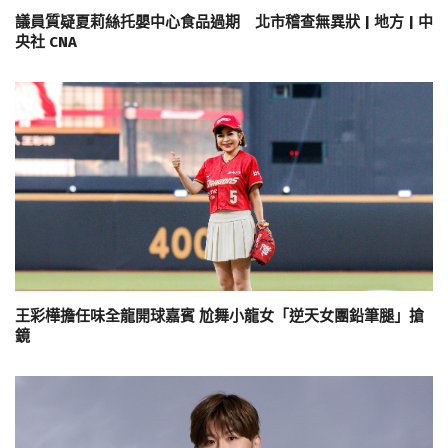
議員質疑夏莉絲托嬰中心食品過期 北市稽查無異狀 | 地方 | 中
央社 CNA
王彩樺擔任味全龍開球嘉賓 尬舞小龍女「逆天女團鉛筆腿」搶
鏡