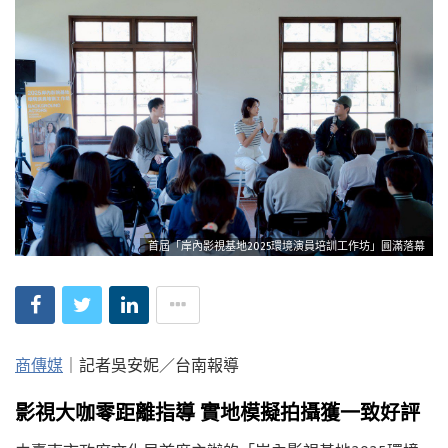
首屆「岸內影視基地2025環境演員培訓工作坊」圓滿落幕
商傳媒
｜記者吳安妮／台南報導
影視大咖零距離指導 實地模擬拍攝獲一致好評