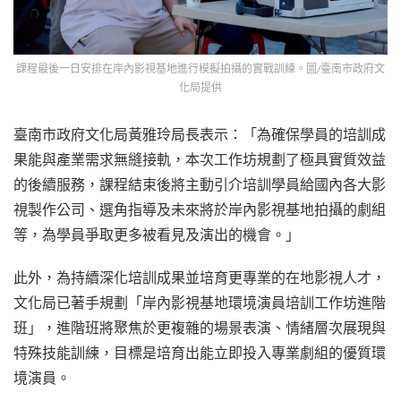
課程最後一日安排在岸內影視基地進行模擬拍攝的實戰訓練。圖/臺南市政府文
化局提供
臺南市政府文化局黃雅玲局長表示：「為確保學員的培訓成
果能與產業需求無縫接軌，本次工作坊規劃了極具實質效益
的後續服務，課程結束後將主動引介培訓學員給國內各大影
視製作公司、選角指導及未來將於岸內影視基地拍攝的劇組
等，為學員爭取更多被看見及演出的機會。」
此外，為持續深化培訓成果並培育更專業的在地影視人才，
文化局已著手規劃「岸內影視基地環境演員培訓工作坊進階
班」，進階班將聚焦於更複雜的場景表演、情緒層次展現與
特殊技能訓練，目標是培育出能立即投入專業劇組的優質環
境演員。