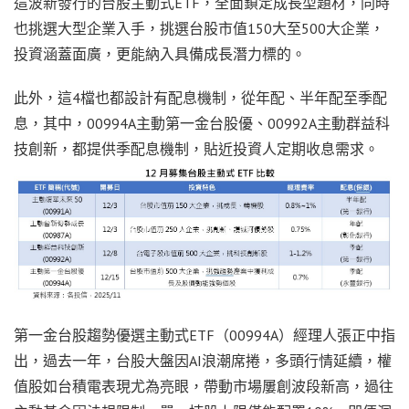
這波新發行的台股主動式ETF，全面鎖定成長型題材，同時
也挑選大型企業入手，挑選台股市值150大至500大企業，
投資涵蓋面廣，更能納入具備成長潛力標的。
此外，這4檔也都設計有配息機制，從年配、半年配至季配
息，其中，00994A主動第一金台股優、00992A主動群益科
技創新，都提供季配息機制，貼近投資人定期收息需求。
第一金台股趨勢優選主動式ETF（00994A）經理人張正中指
出，過去一年，台股大盤因AI浪潮席捲，多頭行情延續，權
值股如台積電表現尤為亮眼，帶動市場屢創波段新高，過往