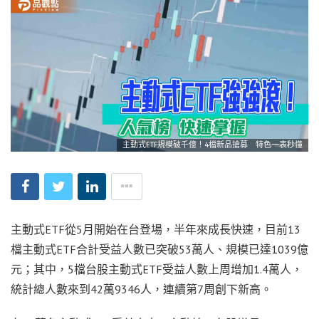
主動式ETF規模破千億！4檔新品搶募 特色一表秒懂
主動式ETF從5月開始在台登場，半年來成長快速，目前13
檔主動式ETF合計受益人數已突破53萬人、規模已達1039億
元；其中，5檔台股主動式ETF受益人數上周增加1.4萬人，
統計總人數來到42萬9346人，連續第7周創下新高。