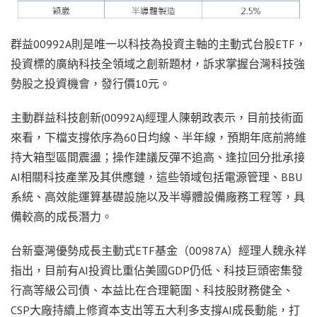
群益00992A則是唯一以科技為投資主軸的主動式台股ETF，
投資標的廣納科技全領域之創新題材，訴求掌握台灣科技強
勢股之投資機會，發行價10元。
主動群益科技創新(00992A)經理人陳朝政表示，目前技術面
來看，下檔支撐依序為60日均線、半年線，預期年底前將維
持大箱型區間震盪；操作建議反彈不追高、逢拉回分批承接
AI相關科技產業及其供應鏈，這些領域包括電源管理、BBU
系統、高效能運算基礎設施以及半導體設備廠務工程等，具
備較高的成長潛力。
台新臺灣優勢成長主動式ETF基金（00987A）經理人魏永祥
指出，目前有AI投資比重佔美國GDP仍低、科技巨頭密集發
行高等級公司債、本益比在合理範圍、科技股財務健全、
CSP大廠持續上修資本支出等五大利多支撐AI成長動能，打