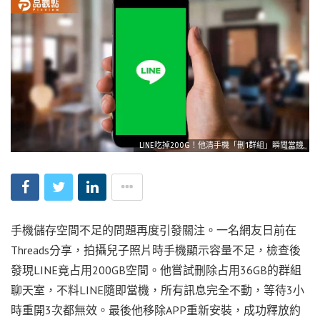
LINE吃掉200G！他清手機「刪1群組」瞬間當機
手機儲存空間不足的問題再度引發關注。一名網友日前在
Threads分享，拍攝兒子照片時手機顯示容量不足，檢查後
發現LINE竟占用200GB空間。他嘗試刪除占用36GB的群組
聊天室，不料LINE隨即當機，所有訊息完全不動，等待3小
時重開3次都無效。最後他移除APP重新安裝，成功釋放約