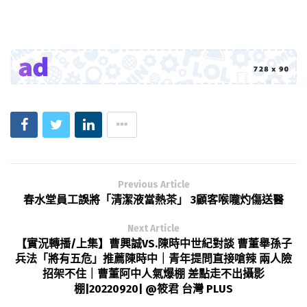
Previous Article
春水堂員工誤將「清潔液當熱茶」 3顧客喉嚨灼傷送醫
Next Article
【實況轉播/上集】曹興誠VS.陳時中世紀對談 曹董舉孫子
兵法「將有五危」推薦陳時中｜青年提問直接嗆辣 兩人險
招架不住｜曹董阿中人氣爆棚 差點走不出攝影
棚|20220920| @筱君 台灣 PLUS