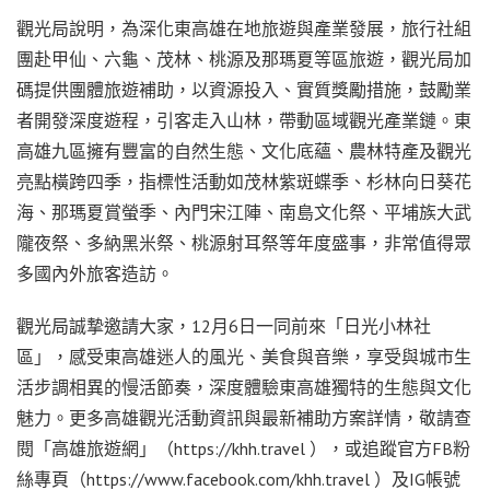
觀光局說明，為深化東高雄在地旅遊與產業發展，旅行社組
團赴甲仙、六龜、茂林、桃源及那瑪夏等區旅遊，觀光局加
碼提供團體旅遊補助，以資源投入、實質獎勵措施，鼓勵業
者開發深度遊程，引客走入山林，帶動區域觀光產業鏈。東
高雄九區擁有豐富的自然生態、文化底蘊、農林特產及觀光
亮點橫跨四季，指標性活動如茂林紫斑蝶季、杉林向日葵花
海、那瑪夏賞螢季、內門宋江陣、南島文化祭、平埔族大武
隴夜祭、多納黑米祭、桃源射耳祭等年度盛事，非常值得眾
多國內外旅客造訪。
觀光局誠摯邀請大家，12月6日一同前來「日光小林社
區」，感受東高雄迷人的風光、美食與音樂，享受與城市生
活步調相異的慢活節奏，深度體驗東高雄獨特的生態與文化
魅力。更多高雄觀光活動資訊與最新補助方案詳情，敬請查
閱「高雄旅遊網」（https://khh.travel ），或追蹤官方FB粉
絲專頁（https://www.facebook.com/khh.travel ）及IG帳號