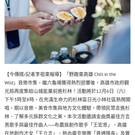
【今傳媒/記者李祖東報導】「野趣東高雄 Chill in the
Wild」音樂市集，繼六龜場獲得熱烈迴響後，高雄市政府觀
光局再度集結山城能量前進杉林！活動將於12月6日（六）
下午3時至8時，在充滿生命力的杉林區日光小林社區熱鬧開
唱，期以音樂、美食市集與地方文化體驗，帶領民眾走進杉
林、了解多元族群文化之美。本次活動邀請金曲獎最佳方言
男歌手與最佳作曲人──布農族創作歌手「王宏恩」、高雄
在地創作才女「王立言」、熱血龐克樂團「普通隊長」及實