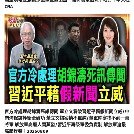
萬里溪堰塞湖集水區僅些微雨量 維持穩定溢流 | 地方 | 中央社
CNA
官方冷處理胡錦濤死訊傳聞 董立文看破習近平藉假新聞立威/中
南海保鑣護衛全破功 董立文指案情不單純/董軍晚宴找不到一桌
將軍 解放軍高層人間蒸發/習近平再祭軍委負責制 解放軍淪最
高壓炸藥｜20260809