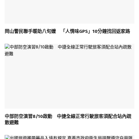
岡山警民聯手暖助八旬嬤 「人情味GPS」10分鐘找回返家路
中部防空演習8/10啟動 中捷全線正常行駛旅客須配合站內疏
散避難