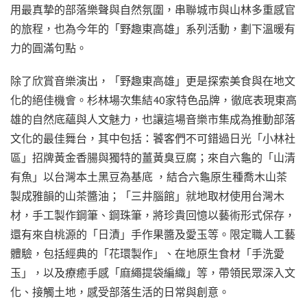
用最真摯的部落樂聲與自然氛圍，串聯城市與山林多重感官
的旅程，也為今年的「野趣東高雄」系列活動，劃下溫暖有
力的圓滿句點。
除了欣賞音樂演出，「野趣東高雄」更是探索美食與在地文
化的絕佳機會。杉林場次集結40家特色品牌，徹底表現東高
雄的自然底蘊與人文魅力，也讓這場音樂市集成為推動部落
文化的最佳舞台，其中包括：饕客們不可錯過日光「小林社
區」招牌黃金香腸與獨特的薑黃臭豆腐；來自六龜的「山清
有魚」以台灣本土黑豆為基底 ，結合六龜原生種喬木山茶
製成雅韻的山茶醬油；「三井腦館」就地取材使用台灣木
材，手工製作鋼筆、鋼珠筆，將珍貴回憶以藝術形式保存，
還有來自桃源的「日漬」手作果醬及愛玉等。限定職人工藝
體驗，包括經典的「花環製作」、在地原生食材「手洗愛
玉」，以及療癒手感「麻繩提袋編織」等，帶領民眾深入文
化、接觸土地，感受部落生活的日常與創意。