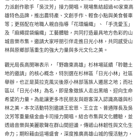
力派創作歌手「吳汶芳」接力開唱。現場集結超過40家東高
雄特色品牌，推出農特產、文創手作、輕食小點與美食餐車
等；更搭配在地職人親自指導「花環編織」、「手洗愛玉」
及「麻繩提袋編織」工藝體驗，共同打造最具地方色彩的山
城音樂市集。邀請大家呼朋引伴走進日光小林，共同感受山
林與原鄉部落重生的強大力量與多元文化之美。
觀光局長高閔琳表示，「野趣東高雄」杉林場延續「聆聽土
地的邀請」的核心概念，特別選在杉林區「日光小林」社區
舉辦，也正是莫拉克風災後原小林部落族人遷居之地；而社
區以「日光小林」為名，即是象徵族人走出黑暗、迎向生命
希望的力量。為能讓更多市民朋友與遊客深入認識高雄與杉
林之美，本次活動特別邀請王宏恩、王立言、普通隊長及吳
汶芳等重量級金曲卡司接力開唱。結合市集與文化體驗，並
透過音樂與美麗歌聲在群山間迴盪，傳遞山林韌性與文化生
命力；期盼藉由這場盛會，深度推廣高雄山城的慢活魅力，