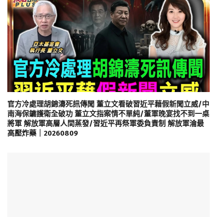
官方冷處理胡錦濤死訊傳聞 董立文看破習近平藉假新聞立威/中
南海保鑣護衛全破功 董立文指案情不單純/董軍晚宴找不到一桌
將軍 解放軍高層人間蒸發/習近平再祭軍委負責制 解放軍淪最
高壓炸藥｜20260809