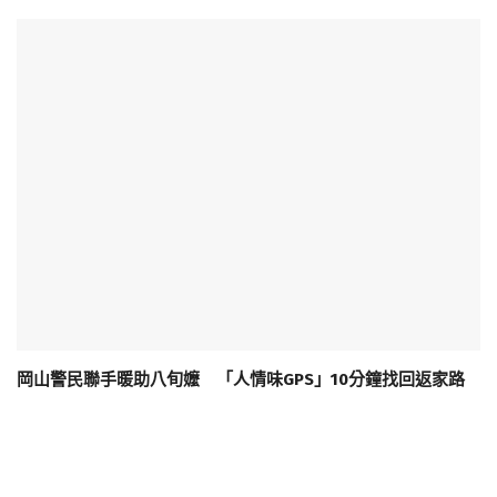
岡山警民聯手暖助八旬嬤 「人情味GPS」10分鐘找回返家路