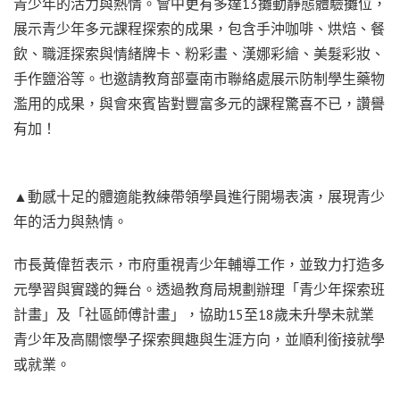
青少年的活力與熱情。會中更有多達13攤動靜態體驗攤位，
展示青少年多元課程探索的成果，包含手沖咖啡、烘焙、餐
飲、職涯探索與情緒牌卡、粉彩畫、漢娜彩繪、美髮彩妝、
手作鹽浴等。也邀請教育部臺南市聯絡處展示防制學生藥物
濫用的成果，與會來賓皆對豐富多元的課程驚喜不已，讚譽
有加！
▲動感十足的體適能教練帶領學員進行開場表演，展現青少
年的活力與熱情。
市長黃偉哲表示，市府重視青少年輔導工作，並致力打造多
元學習與實踐的舞台。透過教育局規劃辦理「青少年探索班
計畫」及「社區師傅計畫」，協助15至18歲未升學未就業
青少年及高關懷學子探索興趣與生涯方向，並順利銜接就學
或就業。