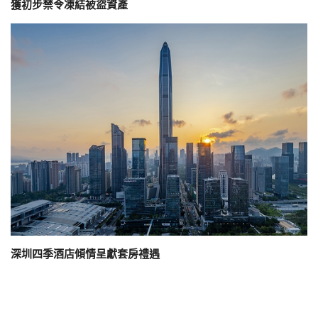
獲初步禁令凍結被盜資產
深圳四季酒店傾情呈獻套房禮遇