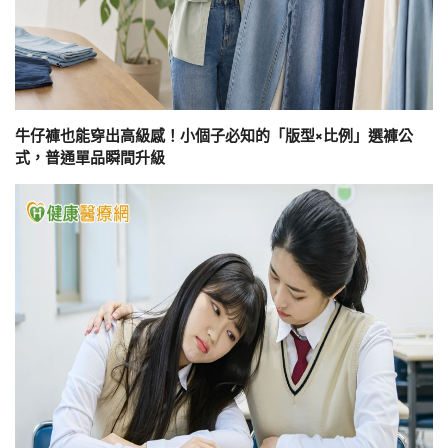
牛仔褲也能穿出高級感！小個子必知的「版型×比例」選褲公
式，普通單品瞬間升級