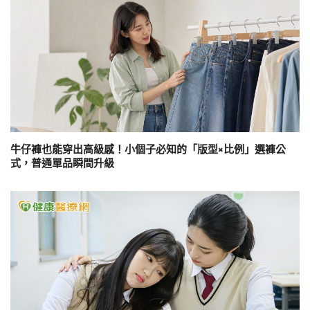
牛仔褲也能穿出高級感！小個子必知的「版型×比例」選褲公
式，普通單品瞬間升級