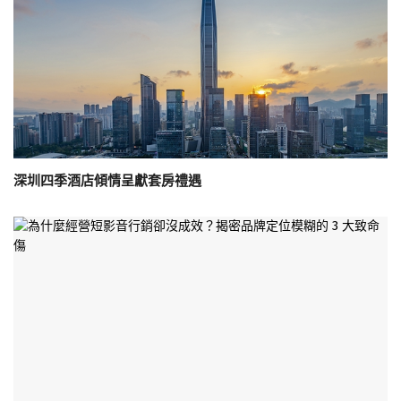
深圳四季酒店傾情呈獻套房禮遇