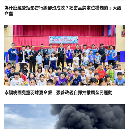
為什麼經營短影音行銷卻沒成效？揭密品牌定位模糊的 3 大致
命傷
幸福桃園兒童羽球夏令營 張善政親自揮拍推廣全民運動