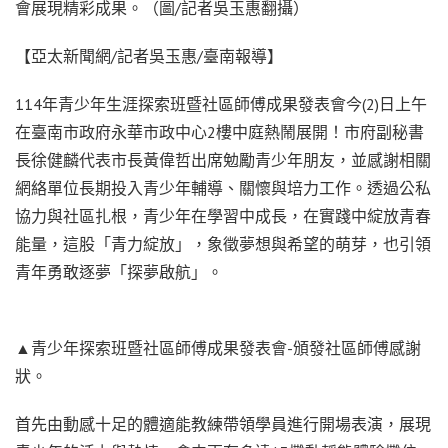
會展現精彩成果。（圖/記者吳玉惠翻攝）
【亞太新聞網/記者吳玉惠/臺南報導】
114年青少年生涯探索班暨社區師傅成果發表會今(2)日上午
在臺南市政府永華市政中心2樓中庭熱鬧展開！市府副秘書
長徐健麟代表市長黃偉哲出席勉勵青少年朋友，並感謝相關
網絡單位長期投入青少年輔導、關懷與培力工作。透過公私
協力與社區扎根，青少年在學習中成長，在實踐中綻放青春
能量，這股「青力綻放」，象徵夢想與希望的萌芽，也引領
青年勇敢逐夢「探夢啟航」。
▲青少年探索班暨社區師傅成果發表會-頒發社區師傅感謝
狀。
首先由動感十足的體適能教練帶領學員進行開場表演，展現