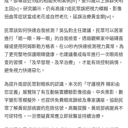
成，卻導致近9成的相關失明案例[iv]，是50歲以上族群失明
主因[v]。研究顯示，仍有高達7成民眾誤把視力模糊、影像
扭曲等症狀當成老花或自然老化，延誤治療黃金期[vi]。
民眾該如何快速自我檢測？吳弘鈞主任建議，民眾可以居家
進行「遮一眼、睜一眼」的自我檢查，透過觀察家中磁磚直
線或使用阿姆斯勒方格表，在10秒內快速檢測視力異常。為
了更完整地保護眼睛健康，也建議養成每年進行一次眼底檢
查的習慣，「及早發現、及早治療」，才能有效控制病情，
避免視力快速惡化。
為提升南部民眾對眼疾的認識，本次的「守護視界 睛彩由
您定義」展覽除了有互動裝置體驗影像扭曲、中央黑影、數
字變形等模擬外，也提供免費眼底篩檢及專家講座，協助民
眾了解黃斑部病變的危險信號。高醫提醒，黃斑部病變具不
可逆特性，一旦懷疑異常應立即就醫並持續治療。