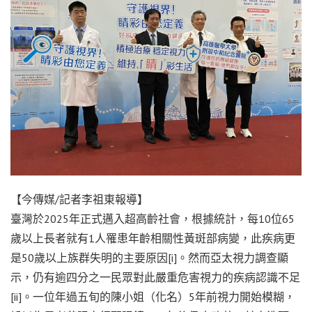
【今傳媒/記者李祖東報導】
臺灣於2025年正式邁入超高齡社會，根據統計，每10位65
歲以上長者就有1人罹患年齡相關性黃斑部病變，此疾病更
是50歲以上族群失明的主要原因[i]。然而亞太視力調查顯
示，仍有逾四分之一民眾對此嚴重危害視力的疾病認識不足
[ii]。一位年過五旬的陳小姐（化名）5年前視力開始模糊，