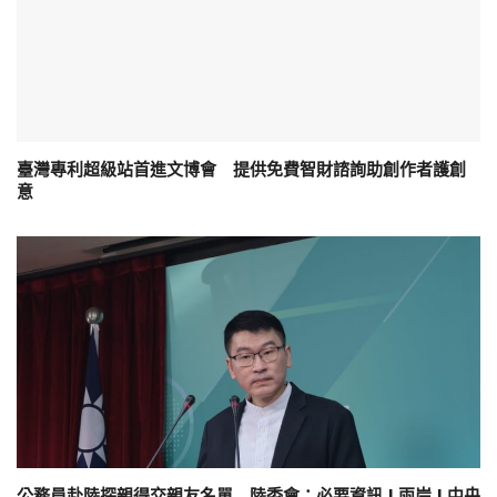
臺灣專利超級站首進文博會 提供免費智財諮詢助創作者護創
意
公務員赴陸探親得交親友名單 陸委會：必要資訊 | 兩岸 | 中央