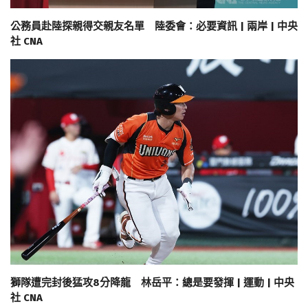
公務員赴陸探親得交親友名單 陸委會：必要資訊 | 兩岸 | 中央
社 CNA
獅隊遭完封後猛攻8分降龍 林岳平：總是要發揮 | 運動 | 中央
社 CNA