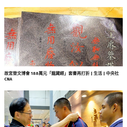
故宮登文博會 188萬元「龍藏經」套書再打折 | 生活 | 中央社
CNA