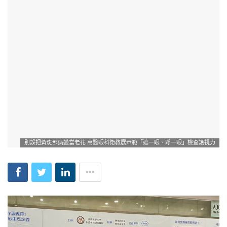
別誤把黃斑部病變當老花 高醫眼科衛教展示範「遮一眼、睜一眼」檢查護視力