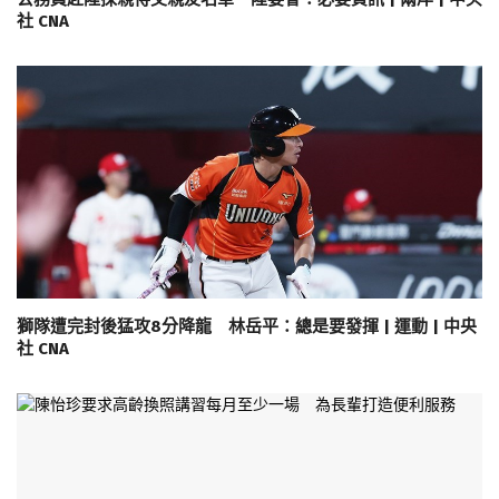
社 CNA
獅隊遭完封後猛攻8分降龍 林岳平：總是要發揮 | 運動 | 中央
社 CNA