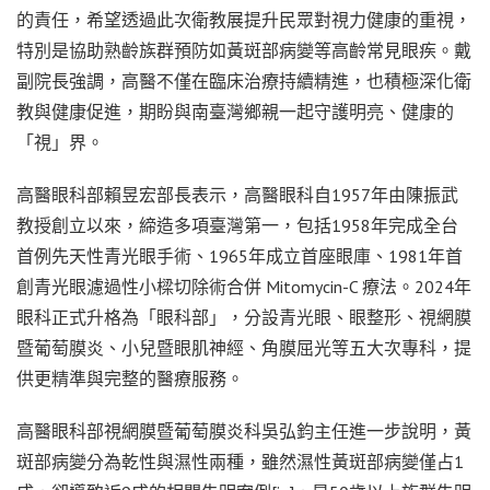
的責任，希望透過此次衛教展提升民眾對視力健康的重視，
特別是協助熟齡族群預防如黃斑部病變等高齡常見眼疾。戴
副院長強調，高醫不僅在臨床治療持續精進，也積極深化衛
教與健康促進，期盼與南臺灣鄉親一起守護明亮、健康的
「視」界。
高醫眼科部賴昱宏部長表示，高醫眼科自1957年由陳振武
教授創立以來，締造多項臺灣第一，包括1958年完成全台
首例先天性青光眼手術、1965年成立首座眼庫、1981年首
創青光眼濾過性小樑切除術合併 Mitomycin-C 療法。2024年
眼科正式升格為「眼科部」，分設青光眼、眼整形、視網膜
暨葡萄膜炎、小兒暨眼肌神經、角膜屈光等五大次專科，提
供更精準與完整的醫療服務。
高醫眼科部視網膜暨葡萄膜炎科吳弘鈞主任進一步說明，黃
斑部病變分為乾性與濕性兩種，雖然濕性黃斑部病變僅占1