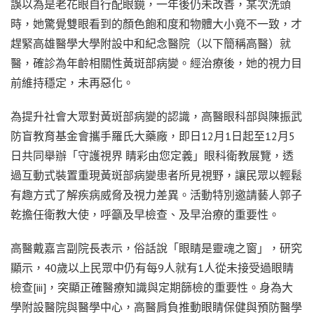
誤以為是老花眼自行配眼鏡，一年後仍未改善，某次洗頭
時，她驚覺雙眼看到的顏色飽和度和物體大小竟不一致，才
趕緊高雄醫學大學附設中和紀念醫院（以下簡稱高醫）就
醫，確診為年齡相關性黃斑部病變。經治療後，她的視力目
前維持穩定，未再惡化。
為提升社會大眾對黃斑部病變的認識，高醫眼科部與陳振武
防盲教育基金會攜手羅氏大藥廠，即日12月1日起至12月5
日共同舉辦「守護視界 睛彩由您定義」眼科衛教展覽，透
過互動式裝置重現黃斑部病變患者所見視野，讓民眾以輕鬆
有趣方式了解疾病威脅及視力差異。活動特別邀請藝人郭子
乾擔任衛教大使，呼籲及早檢查、及早治療的重要性。
高醫戴嘉言副院長表示，俗話說「眼睛是靈魂之窗」，研究
顯示，40歲以上民眾中仍有每9人就有1人從未接受過眼睛
檢查[iii]，突顯正確醫療知識與定期篩檢的重要性。身為大
學附設醫院與醫學中心，高醫肩負推動眼睛保健與預防醫學