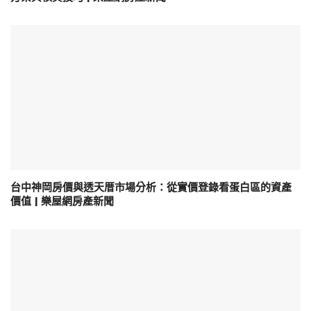
台中神岡房價與透天厝市場分析：從實價登錄看蛋白區的資產
價值 | 樂屋網房產新聞