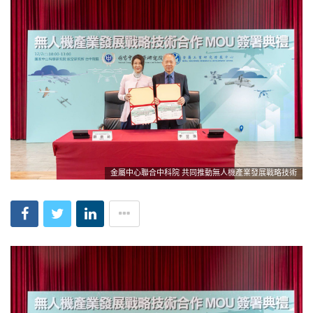
金屬中心聯合中科院 共同推動無人機產業發展戰略技術