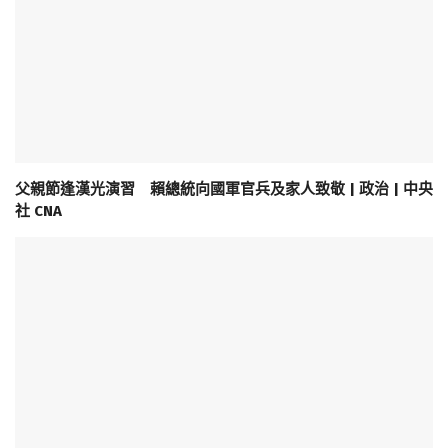
父親節逢漢光演習 賴總統向國軍官兵及家人致敬 | 政治 | 中央
社 CNA