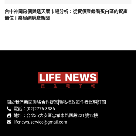
台中神岡房價與透天厝市場分析：從實價登錄看蛋白區的資產
價值 | 樂屋網房產新聞
關於我們
新聞聯絡
合作提案
隱私權政策
作者聲明
訂閱
電話：(02)2776-3386
地址：台北市大安區忠孝東路四段221號12樓
lifenews.service@gmail.com