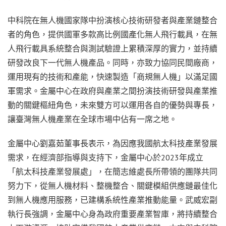
中科院在無人機國家隊中扮演核心技術研發者與產業鏈整合
者的角色，提供國軍多款高比例國產化無人飛行載具，在無
人飛行載具系統整合與測試驗證上累積深厚的實力，並持續
研發改良下一代無人機產品。同時，亦致力協同民間廠商，
運用現有的技術和產能，快速製造「商規無人機」以滿足國
軍需求。金屬中心在政府與產業之間扮演技術研發與產業推
動的關鍵樞紐角色，未來雙方可以運用各自的優勢與專長，
讓臺灣無人機產業在全球市場中佔有一席之地。
金屬中心劉嘉茹董事長表示，為因應我國航太科技產業發展
需求，在經濟部指導與支持下，金屬中心於2023年成立
「航太科技產業發展處」，在簡志維處長所帶領的團隊共同
努力下，從無人機材料、整機整合、關鍵模組供應鏈最佳化
到無人機應用服務，已建構系統性產業推動能量。武威宏副
執行長強調，金屬中心身為政府重要產業智庫，將持續整合