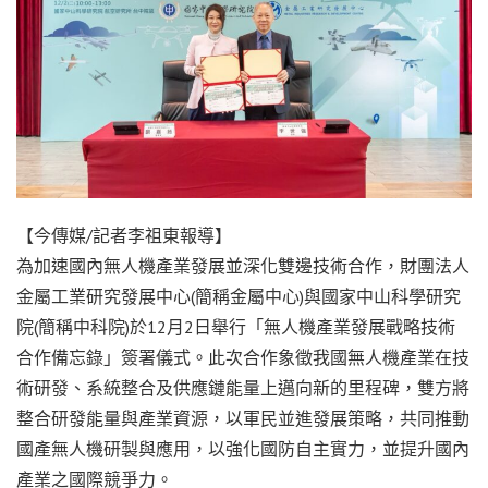
【今傳媒/記者李祖東報導】
為加速國內無人機產業發展並深化雙邊技術合作，財團法人
金屬工業研究發展中心(簡稱金屬中心)與國家中山科學研究
院(簡稱中科院)於12月2日舉行「無人機產業發展戰略技術
合作備忘錄」簽署儀式。此次合作象徵我國無人機產業在技
術研發、系統整合及供應鏈能量上邁向新的里程碑，雙方將
整合研發能量與產業資源，以軍民並進發展策略，共同推動
國產無人機研製與應用，以強化國防自主實力，並提升國內
產業之國際競爭力。