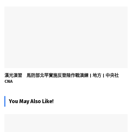
漢光演習 馬防部北竿實施反登陸作戰演練 | 地方 | 中央社
CNA
You May Also Like!