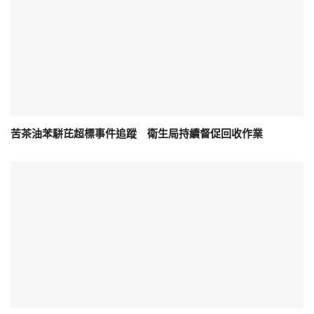
苦茶油苯駢芘超標事件追蹤 衛生局持續督促回收作業