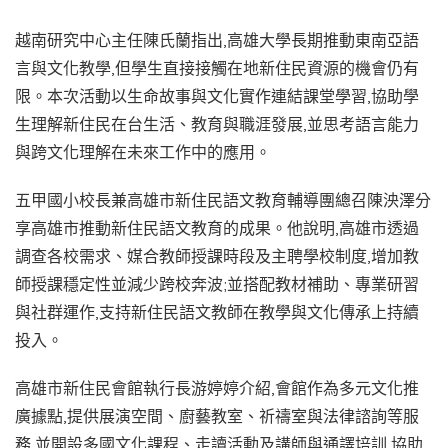
越南研究中心主任陳氏蘭指出,高雄大學長期推動東南亞語
言與文化教學,但學生直接接觸在地新住民資源的機會仍有
限。本次活動以生命故事與文化實作連結課堂學習,協助學
生理解新住民在台生活、教育與職涯發展,並思考語言能力
與跨文化理解在未來工作中的應用。
五甲國小校長兼高雄市新住民語文教育輔導團總召陳泱澤分
享高雄市推動新住民語文教育的成果。他說明,高雄市透過
調查各校需求、媒合教師授課時段及主聘學校制度,增加教
師授課穩定性並減少跨校奔波;並搭配教材補助、專業研習
與社群運作,支持新住民語文教師在教學與文化傳承上持續
投入。
高雄市新住民會館執行長游婷婷介紹,會館作為多元文化推
廣據點,提供展演空間、廚藝教室、祈禱室與法律諮詢等服
務,並開設多國文化課程、走讀活動及講師與通譯培訓,協助