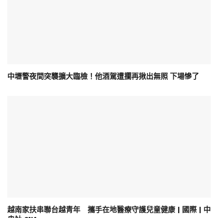
中壢警夜間突襲擴大臨檢！他酒駕遭攔再揪出無照 下場慘了
越南家扶串聯台越青年 攜手在地醫療守護兒童健康 | 國際 | 中