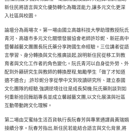
新住民將語言與文化優勢轉化為職涯能力,讓多元文化更深
入社區與校園。
論壇分為兩場次。第一場由國立高雄科技大學助理教授阮氏
青河、高雄市多元文化關懷發展協會老師許珍妮、新莊高中
暨馨越藝文團團長阮氏藥分享跨國生命經驗。三位講者從語
言學習、身分轉換與文化推廣談起,說明新住民從移工到教
育者與文化工作者的角色變化。阮氏青河以自身從外勞、外
配到外籍研究生與教師的轉換歷程,勉勵學生「做了才知道
適不適合」;許珍妮分享從學中文到攻讀研究所、建立泰國
文化團隊的經驗,強調逆境往往是成長契機;阮氏藥則談到如
何重新拾回舞蹈專長並成立馨越藝文團,以文化展演與社區
互動帶動跨文化理解。
第二場由艾蜜絲生活百貨執行長阮春芳與專業通譯員黃瑞娟
接續分享。阮春芳指出,新住民若能結合語言與文化背景,將