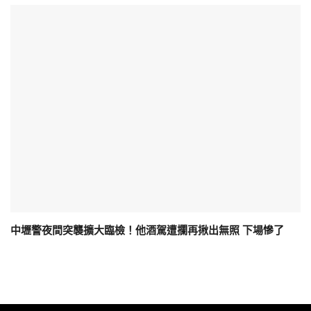
中壢警夜間突襲擴大臨檢！他酒駕遭攔再揪出無照 下場慘了