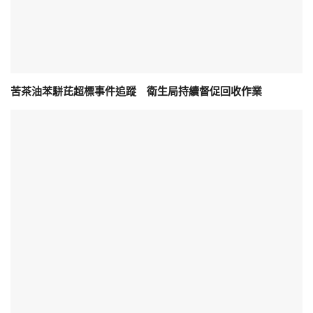
苦茶油苯駢芘超標事件追蹤 衛生局持續督促回收作業