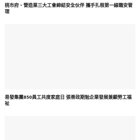
桃市府、營造業三大工會締結安全伙伴 攜手扎根第一線職安管
理
易發集團850員工共度家庭日 張善政期勉企業發展兼顧勞工福
祉