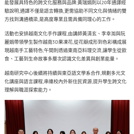
能發展具特色的跨文化服務與品牌;黃瑞娟則以20年通譯經
驗說明,通譯不僅是語言轉換,更需協助不同文化與情緒的雙
方找到溝通橋梁,是高度專業且需具備同理心的工作。
活動也安排越南文化手作課程,由講師黃清玄、李幸洳與阮
麗娟帶領學生製作越南3D果凍花,從花瓣成形到色彩構成展
現越南手工藝特色;午間則透過東南亞料理交流,讓學生從飲
食、工藝到生命故事多層次認識文化差異與創業能量。
越南研究中心後續將持續與東亞語文學系合作,規劃多元文
化講座與語言課程,串連校內外新住民資源,提升學生跨文化
理解與職涯探索能力。