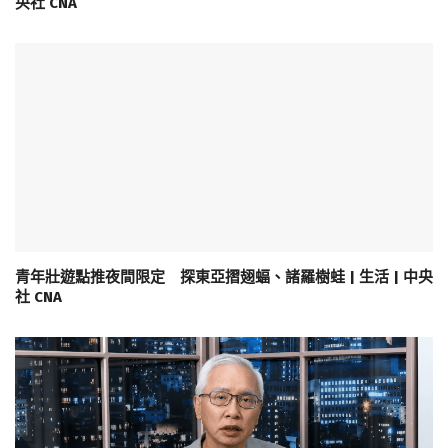
央社 CNA
青年壯遊點推夜間限定 探東亞摺翅蝠、諸羅樹蛙 | 生活 | 中央
社 CNA