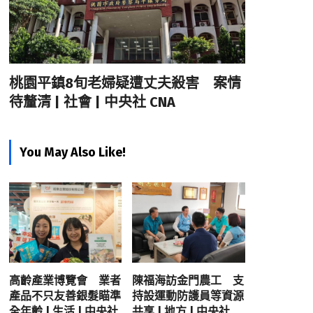
桃園平鎮8旬老婦疑遭丈夫殺害 案情
待釐清 | 社會 | 中央社 CNA
You May Also Like!
高齡產業博覽會 業者
陳福海訪金門農工 支
產品不只友善銀髮瞄準
持設運動防護員等資源
全年齡 | 生活 | 中央社
共享 | 地方 | 中央社