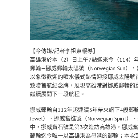
【今傳媒/記者李祖東報導】
高雄港於本（2）日上午7點迎來今（114
郵輪—挪威郵輪太陽號（Norwegian Su
以象徵歡迎的噴水儀式熱情迎接挪威太陽號
致贈首航紀念牌，展現高雄港對挪威郵輪的
繼續展開下一段航程。
挪威郵輪自112年起連續3年帶來旗下4艘郵輪
Jewel）、挪威奮進號（Norwegian Spiri
中，挪威寶石號是第3次造訪高雄港，挪威
郵輪迄今唯一以高雄港為母港的郵輪；本次