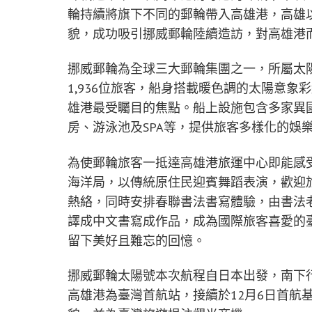
輪持續將旗下不同的郵輪帶入高雄港，高雄
貌，成功吸引挪威郵輪陸續造訪，對高雄港
挪威郵輪為全球三大郵輪集團之一，所屬太陽號
1,936位旅客，船身搭載暖色調的太陽意
雄港最受矚目的焦點。船上設施包含多家異
房、游泳池及SPA等，提供旅客多樣化的娛
為使郵輪旅客一抵達高雄港旅運中心即能感
海洋局，以傳統原住民迎賓舞蹈表演，歡迎
熱絡，同時安排春聯書法書寫體驗，由書法
譯成中文書寫成作品，成為國際旅客喜愛的
留下美好且難忘的回憶。
挪威郵輪太陽號本次航程自日本出發，南下
高雄港為臺灣首航站，接續於12月6日首航