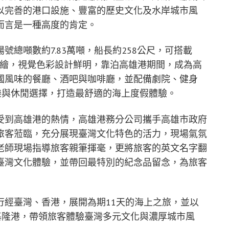
以完善的港口設施、豐富的歷史文化及水岸城市風
而言是一種高度的肯定。
總噸數約7.83萬噸，船長約258公尺，可搭載
象彩繪，視覺色彩設計鮮明，靠泊高雄港期間，成為高
國風味的餐廳、酒吧與咖啡廳，並配備劇院、健身
樂與休閒選擇，打造最舒適的海上度假體驗。
受到高雄港的熱情，高雄港務分公司攜手高雄市政府
旅客蒞臨，充分展現臺灣文化特色的活力，現場氣氛
老師現場指導旅客親筆揮毫，更將旅客的英文名字翻
臺灣文化體驗，並帶回最特別的紀念品留念，為旅客
行經臺灣、香港，展開為期11天的海上之旅，並以
基隆港，帶領旅客體驗臺灣多元文化與濃厚城市風