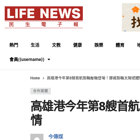
熱門
生活
文教
健康
娛樂
體育
會員({username})
Home
高雄港今年第8艘首航郵輪壓軸登場！挪威郵輪太陽號體
合作媒體
高雄港今年第8艘首
情
今傳媒