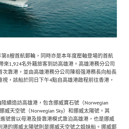
）年第8艘首航郵輪，同時亦是本年度壓軸登場的首航
n），帶來1,924名外籍旅客到訪高雄港。高雄港務分公司
首次靠港，並由高雄港務分公司陳祖强港務長向船長
重視，該船於同日下午4點自高雄港啟程前往香港，
陸續造訪高雄港，包含挪威寶石號（Norwegian
t）、挪威天空號（Norwegian Sky）和挪威太陽號。其
奮進號曾以母港及掛靠港模式靠泊高雄港，也是挪威
到港的挪威太陽號則是挪威天空號之姐妹船。挪威郵