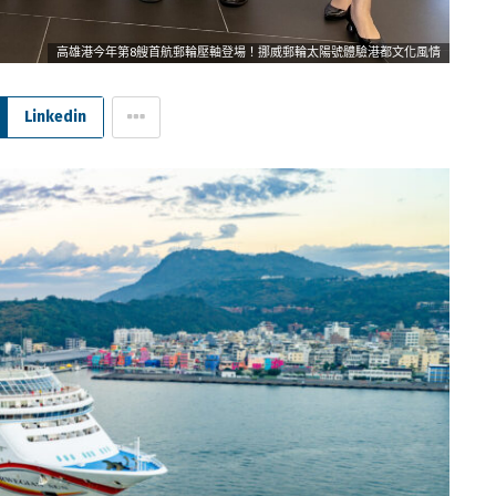
高雄港今年第8艘首航郵輪壓軸登場！挪威郵輪太陽號體驗港都文化風情
Linkedin