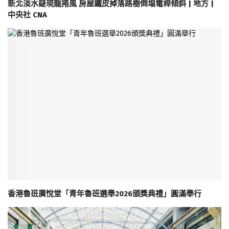
新北淡水疑現龍捲風 房屋鐵皮掉落路樹倒塌電桿傾斜 | 地方 |
中央社 CNA
香港魯班廣悅堂「青年魯班選舉2026頒獎典禮」圓滿舉行