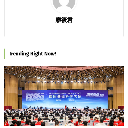
廖筱君
Trending Right Now!