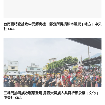
台南農特產搶攻中元節商機 部分所得捐熊本賑災 | 地方 | 中央
社 CNA
三地門排灣族收穫祭登場 周春米與族人共舞祈願永續 | 文化 |
中央社 CNA