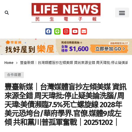
Home
豐臺新媒｜台灣媒體盲抄左傾美媒 資訊來源全錯 周天瑋批:停止疑美論洗腦/周
合作媒體
豐臺新媒｜台灣媒體盲抄左傾美媒 資訊
來源全錯 周天瑋批:停止疑美論洗腦/周
天瑋:美債瀕臨7.5%死亡螺旋線 2028年
美元恐垮台/華府學界.官僚.媒體9成左
傾 共和黨川普孤軍奮戰｜20251202｜