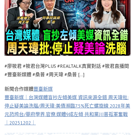
#廖筱君 #筱君台灣PLUS #REALTALK真實對話 #筱君直播間
#豐臺新媒體 #桑普 #周天瑋 #桑普 […]
新聞合作媒體
豐臺新媒
豐臺新媒｜台灣媒體盲抄左傾美媒 資訊來源全錯 周天瑋批:
停止疑美論洗腦/周天瑋:美債瀕臨7.5%死亡螺旋線 2028年美
元恐垮台/華府學界.官僚.媒體9成左傾 共和黨川普孤軍奮戰
｜20251202｜