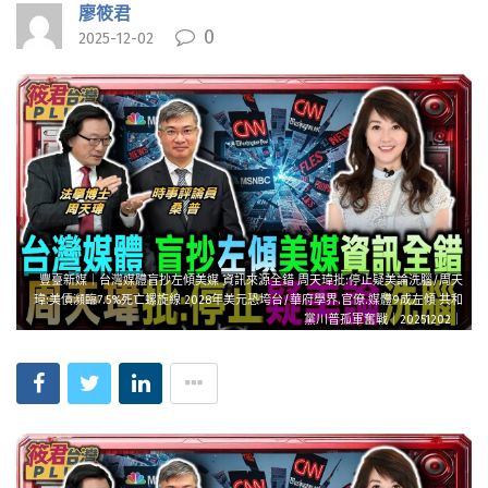
廖筱君
0
2025-12-02
豐臺新媒｜台灣媒體盲抄左傾美媒 資訊來源全錯 周天瑋批:停止疑美論洗腦/周天
瑋:美債瀕臨7.5%死亡螺旋線 2028年美元恐垮台/華府學界.官僚.媒體9成左傾 共和
黨川普孤軍奮戰｜20251202｜