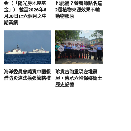
金（「陽光房地產基
也能補？營養師點名這
金」） 截至2026年6
2種植物來源效果不輸
月30日止六個月之中
動物膠原
期業績
海洋委員會譴責中國假
珍貴古砲重現左堆蕭
借防災違法擴張管轄權
屋，傳承六堆保鄉衛土
歷史記憶