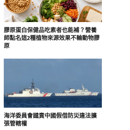
膠原蛋白保健品吃素者也能補？營養
師點名這2種植物來源效果不輸動物膠
原
海洋委員會譴責中國假借防災違法擴
張管轄權