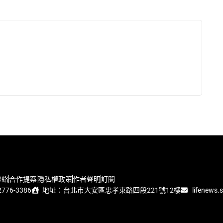
聯絡
合作提案
隱私權政策
作者聲明
訂閱
776-3386
地址：台北市大安區忠孝東路四段221號12樓
lifenews.