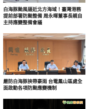
白海豚颱風逼近北方海域！臺灣港務
提前部署防颱整備 周永暉董事長親自
主持應變整備會議
嚴防白海豚挾帶豪雨 台電鳳山區處全
面啟動各項防颱應變機制