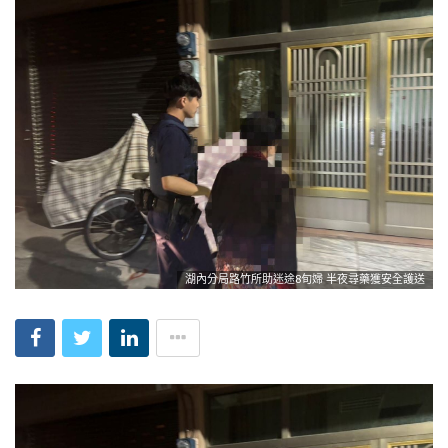
湖內分局路竹所助迷途8旬婦 半夜尋藥獲安全護送