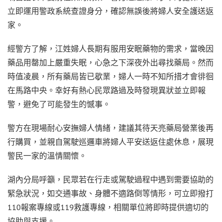
立即運用警政系統查證身分，確認無誤後將婦人安全護送返
家。
經警方了解，江姓婦人長期有服用安眠藥物的需求，當晚因
藥品用罄加上嚴重失眠，心急之下深夜外出尋找藥局。然而
時值凌晨，所有藥局皆已歇業，婦人一時不知所措才會徘徊
在馬路中央。幸好有熱心民眾路過及時發現異狀並立即報
警，避免了可能發生的憾事。
警方在現場耐心安撫婦人情緒，建議其待天亮藥局營業後再
行購買，並親自駕駛巡邏車將婦人平安送返住處休息，展現
警民一家的溫情關懷。
湖內分局呼籲，民眾若在行走或駕駛過程中遇到需要協助的
緊急狀況，如交通事故、身體不適路倒等情形，可立即撥打
110報案專線或119救護專線，相關單位將即時提供適切的
協助與支援。