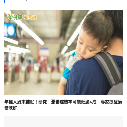
年輕人周末補眠！研究：憂鬱症機率可能低逾4成 專家提醒適
當就好