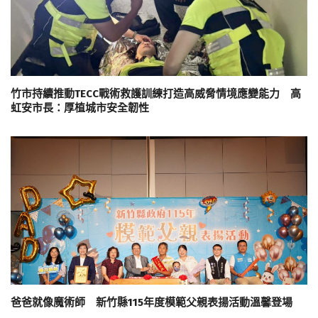
竹市持續推動TECC戰術救護訓練打造高威脅情境應變能力 高
虹安市長：厚植城市安全韌性
爸爸就像魔術師 新竹縣115年度模範父親表揚活動溫馨登場