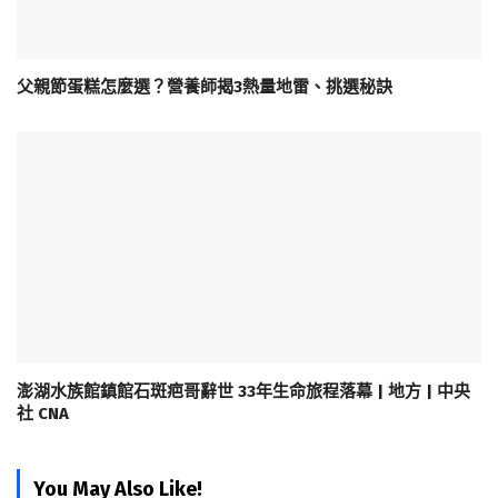
父親節蛋糕怎麼選？營養師揭3熱量地雷、挑選秘訣
澎湖水族館鎮館石斑疤哥辭世 33年生命旅程落幕 | 地方 | 中央
社 CNA
You May Also Like!