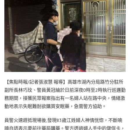
【焦點時報/記者張淑慧 報導】高雄市湖內分局路竹分駐所
副所長林巧玟、警員黃冠綸於日前深夜0時至2時執行巡邏勤
務期間，接獲民眾報案指出有一名婦人站在路中央，情緒激
動地表示失眠難耐欲購買安眠藥，急需警方協助。
員警火速趕抵現場後,發現83歲江姓婦人神情恍惚，不斷喃
喃自語表示要前往藥局購藥。警方透過婦人手中的健保卡，