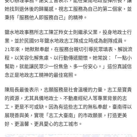
安心辦理事務。謝女士曾表示，能在東南地政發揮所長，讓
她找到退休後的歸屬感，視志工服務為自己的第二個家，並
秉持「服務他人即服務自己」的精神。
鹽水地政事務所志工陳芷羚女士則繼承父業，投身地政士行
業，並於民國93年鹽水地政志工隊成立時成為創隊成員。
21年來，她默默奉獻，在服務台親切引導民眾填表、解說流
程，以笑容化解焦慮、以行動傳遞關懷。她常說：「一點小
幫助，就能讓民眾少一份焦急、多一份安心。」這份真誠信
念正是地政志工精神的最佳寫照。
陳局長最後表示，志願服務是社會溫暖的力量，志工是寶貴
的資源，尤其具備地政士、不動產經紀人等專業背景的志
工，更是不可或缺。因為有這些志工的無私奉獻，臺南得以
展現善與美，實現「志工大臺南」的市政願景，打造更美
好、更溫馨、更具愛心的志工城市。