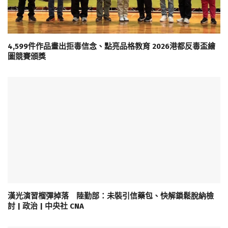
4,599件作品畫出拒毒信念、點亮品格教育 2026港都反毒盃繪
圖競賽頒獎
漢光演習榴彈掉落 陸勤部：未裝引信藥包、快解鎖鬆脫納檢
討 | 政治 | 中央社 CNA