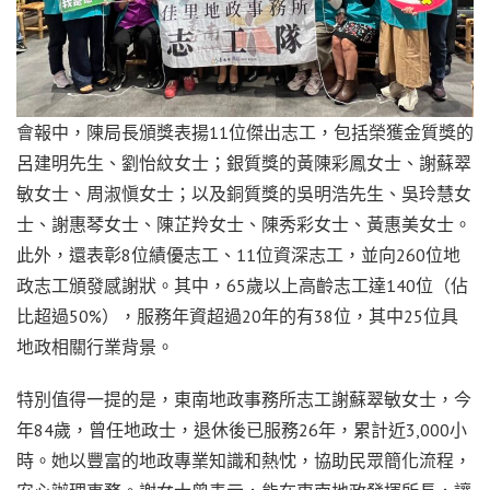
會報中，陳局長頒獎表揚11位傑出志工，包括榮獲金質獎的
呂建明先生、劉怡紋女士；銀質獎的黃陳彩鳳女士、謝蘇翠
敏女士、周淑愼女士；以及銅質獎的吳明浩先生、吳玲慧女
士、謝惠琴女士、陳芷羚女士、陳秀彩女士、黃惠美女士。
此外，還表彰8位績優志工、11位資深志工，並向260位地
政志工頒發感謝狀。其中，65歲以上高齡志工達140位（佔
比超過50%），服務年資超過20年的有38位，其中25位具
地政相關行業背景。
特別值得一提的是，東南地政事務所志工謝蘇翠敏女士，今
年84歲，曾任地政士，退休後已服務26年，累計近3,000小
時。她以豐富的地政專業知識和熱忱，協助民眾簡化流程，