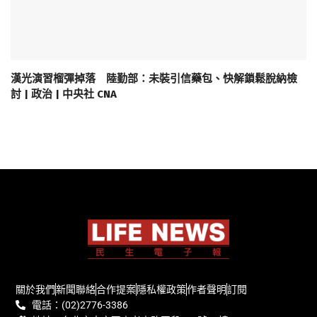
漢光演習榴彈掉落 陸勤部：未裝引信藥包、快解鎖鬆脫納檢
討 | 政治 | 中央社 CNA
關於我們
新聞聯絡
合作提案
隱私權政策
作者聲明
訂閱
電話：(02)2776-3386