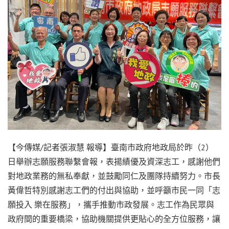
【今傳媒/記者張淑慧 報導】臺南市政府地政局於昨（2）
日舉辦志願服務聯繫會報，表揚績優及資深志工，感謝他們
對地政業務的無私奉獻，並鼓勵同仁及團隊持續努力。市長
黃偉哲特別感謝志工們的付出與協助，並呼籲市民一同「志
願投入 樂在服務」，攜手推動市政發展。志工作為民眾與
政府間的重要橋梁，協助機關提供更貼心的全方位服務，讓