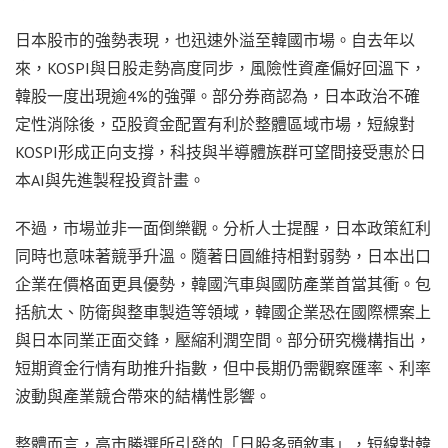
日本股市的強勢表現，也迅速外溢至韓國市場。自去年以
來，KOSPI與日股走勢高度同步，風險性資產偏好回溫下，
韓股一度出現逾4%的強彈。部分券商認為，日本政治不確
定性消除後，亞股資金配置有利於整體區域市場，短線對
KOSPI形成正向支撐，科技與半導體族群可望間接受惠於日
本AI與先進製程投資計畫。
不過，市場並非一面倒樂觀。分析人士提醒，日本政策紅利
同時也意味著競爭升溫。隨著日圓維持相對弱勢，日本出口
企業在價格面更具優勢，韓國汽車與國防產業首當其衝。包
括航太、防衛與整車製造等領域，韓國企業恐在國際標案上
與日本同業正面交鋒，壓縮利潤空間。部分研究機構指出，
短期資金行情有助推升指數，但中長期仍需觀察匯率、利率
波動與產業競合帶來的結構性影響。
整體而言，高市勝選所引發的「日股多頭敘事」，短線對韓