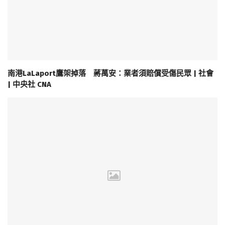
南港LaLaport鷹架掉落 蔣萬安：業者須賠償受傷民眾 | 社會
| 中央社 CNA