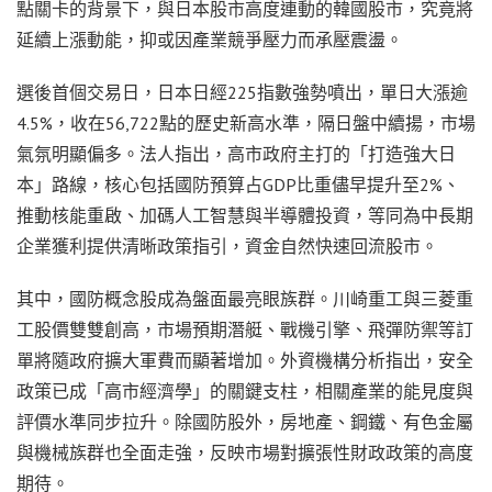
點關卡的背景下，與日本股市高度連動的韓國股市，究竟將
延續上漲動能，抑或因產業競爭壓力而承壓震盪。
選後首個交易日，日本日經225指數強勢噴出，單日大漲逾
4.5%，收在56,722點的歷史新高水準，隔日盤中續揚，市場
氣氛明顯偏多。法人指出，高市政府主打的「打造強大日
本」路線，核心包括國防預算占GDP比重儘早提升至2%、
推動核能重啟、加碼人工智慧與半導體投資，等同為中長期
企業獲利提供清晰政策指引，資金自然快速回流股市。
其中，國防概念股成為盤面最亮眼族群。川崎重工與三菱重
工股價雙雙創高，市場預期潛艇、戰機引擎、飛彈防禦等訂
單將隨政府擴大軍費而顯著增加。外資機構分析指出，安全
政策已成「高市經濟學」的關鍵支柱，相關產業的能見度與
評價水準同步拉升。除國防股外，房地產、鋼鐵、有色金屬
與機械族群也全面走強，反映市場對擴張性財政政策的高度
期待。