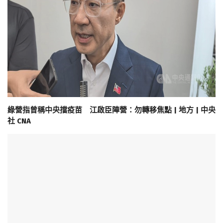
綠營指曾稱中央擋疫苗 江啟臣陣營：勿轉移焦點 | 地方 | 中央
社 CNA