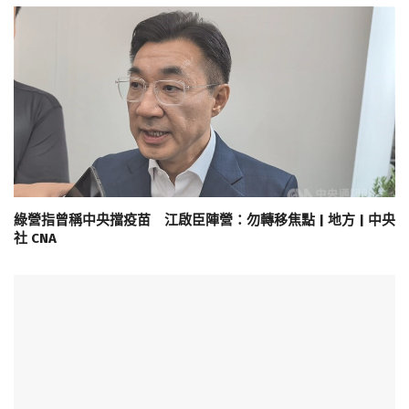
綠營指曾稱中央擋疫苗 江啟臣陣營：勿轉移焦點 | 地方 | 中央
社 CNA