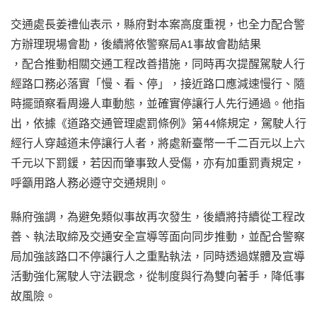
交通處長姜禮仙表示，縣府對本案高度重視，也全力配合警
方辦理現場會勘，後續將依警察局A1事故會勘結果
，配合推動相關交通工程改善措施，同時再次提醒駕駛人行
經路口務必落實「慢、看、停」，接近路口應減速慢行、隨
時擺頭察看周邊人車動態，並確實停讓行人先行通過。他指
出，依據《道路交通管理處罰條例》第44條規定，駕駛人行
經行人穿越道未停讓行人者，將處新臺幣一千二百元以上六
千元以下罰鍰，若因而肇事致人受傷，亦有加重罰責規定，
呼籲用路人務必遵守交通規則。
縣府強調，為避免類似事故再次發生，後續將持續從工程改
善、執法取締及交通安全宣導等面向同步推動，並配合警察
局加強該路口不停讓行人之重點執法，同時透過媒體及宣導
活動強化駕駛人守法觀念，從制度與行為雙向著手，降低事
故風險。