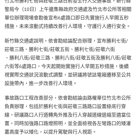
竹北市勝利七街與莊敬三路日前發生行人交通事故，新竹縣
警局今（10日）上午邀集縣政府交通處及竹北市公所等相關
單位辦理現場會勘後宣布6處路口即日先實施行人早開五秒
措施，未來滾動式持續改善行人環境，守護行人通行安全。
新竹縣交通處說明，依會勘結論配合辦理，宣布勝利七街/
莊敬三路、勝利七街/莊敬五街、勝利七街/莊敬六街
、勝利八街/莊敬三路、勝利八街/莊敬五街及勝利八街/莊敬
六街等6處路口，今天起開始實施行人早開五秒措施，後續
視實際交通狀況滾動式調整，並研議將號誌電箱遷移至公共
設施帶內，進一步改善行人環境。
事故路口工程改善部分，依會勘結論由路權單位竹北市公所
負責辦理，包括於勝利七街與莊敬三路路口設置綠底行穿
線，研議路口人行道轉角外推及行人穿越道線退縮至適當位
置，同時加強路口路燈照明，並全面檢視各左彎路口的矮灌
叢高度予以矮化，以提升駕駛與行人視距。