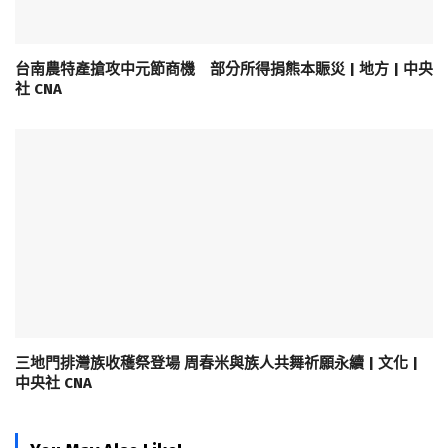
台南農特產搶攻中元節商機 部分所得捐熊本賑災 | 地方 | 中央
社 CNA
三地門排灣族收穫祭登場 周春米與族人共舞祈願永續 | 文化 |
中央社 CNA