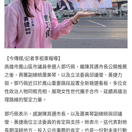
【今傳媒/記者李祖東報導】
高雄市鳳山區市議員參選人鄧巧佩，繼陳其邁市長公開推薦
之後，再獲副總統蕭美琴，以及立法委員邱議瑩、黃捷力
挺。鄧巧佩近日於鳳山重要路段設置全新競選看板，多位女
性政治人物同框亮相，展現女性世代攜手合作、延續高雄治
理路線的堅定力量。
鄧巧佩表示，感謝陳其邁市長，以及蕭美琴副總統與邱議
瑩、黃捷兩位立法委員的肯定與支持。她表示，這代表對她
長期深耕地方、投入公共事務的肯定，也是一份對未來行動