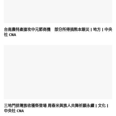
台南農特產搶攻中元節商機 部分所得捐熊本賑災 | 地方 | 中央
社 CNA
三地門排灣族收穫祭登場 周春米與族人共舞祈願永續 | 文化 |
中央社 CNA