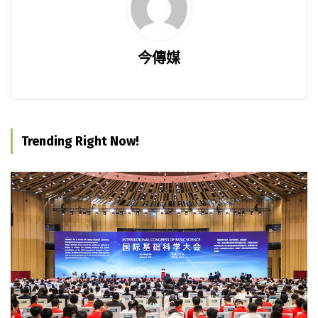
今傳媒
Trending Right Now!