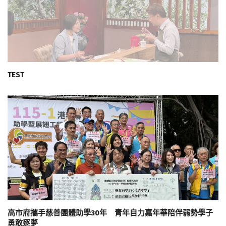
TEST
高市府攜手慈善團體助學30年 青年自力嘉年華陪伴弱勢學子
勇敢逐夢