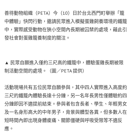
善待動物組織（PETA）今（10）日於台北西門町舉辦「籠
中體驗」快閃行動，邀請民眾進入模擬蛋雞飼養環境的鐵籠
中，實際感受動物在狹小空間內長期被囚禁的處境，藉此引
發社會對蛋雞籠養制度的關注。
▲ 民眾自願進入僅約三尺高的鐵籠中，體驗蛋雞長期被限
制活動空間的處境。（圖／PETA 提供）
活動現場共有五位民眾自願參與，其中四人實際進入高度約
三尺的鐵籠內體驗長達十分鐘，另一名年長男性僅體驗約四
分鐘即因不適提前結束。參與者包含長者、學生、年輕男女
及一名身形高大的中年男子，背景與體型各異，但多數人在
短時間內即出現身體痠痛、關節僵硬與呼吸受限等不適反
應。