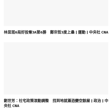
林昱珉6局好投奪3A第6勝 鄭宗哲3度上壘 | 運動 | 中央社 CNA
劉世芳：社宅政策滾動調整 找到地就蓋恐變空餘屋 | 政治 | 中
央社 CNA