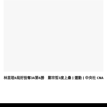
林昱珉6局好投奪3A第6勝 鄭宗哲3度上壘 | 運動 | 中央社 CNA