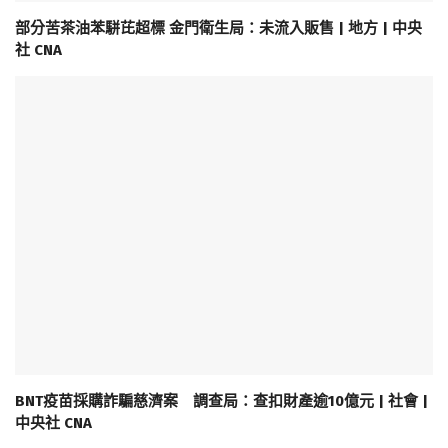
部分苦茶油苯駢芘超標 金門衛生局：未流入販售 | 地方 | 中央
社 CNA
BNT疫苗採購詐騙慈濟案 調查局：查扣財產逾10億元 | 社會 |
中央社 CNA