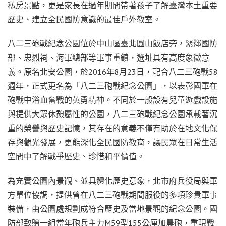
私房景點，更是家長在過年期間帶著孩子了解臺灣本土重要
歷史、建立全民國防意識的最佳戶外教室。
八二三砲戰紀念公園位於中山區臺北圓山飯店旁，緊鄰國防
部、忠烈祠、海軍總部等軍事重鎮，選址具有高度象徵意
義。原名北安公園，於2016年8月23日，配合八二三砲戰58
週年，正式更名為「八二三砲戰紀念公園」，以表彰國軍在
砲戰中浴血奮戰的英勇精神。不同於一般設有兒童遊戲設施
與提供大眾休憩屬性的公園，八二三砲戰紀念公園承載著沉
重的榮譽與歷史記憶，其存在的意義不僅有助於在地文化保
存與觀光發展，更能深化全民國防教育，讓民眾在日常生活
空間中了解戰爭歷史、珍惜和平價值。
為充實公園內景觀、並具體化歷史意象，北市府兵役局與軍
方單位協調，提供曾在八二三砲戰期間服役的多項珍貴軍事
裝備，由公園處規劃成符合歷史及當地景觀的紀念公園。國
防部致贈一組當年砲兵主力M59型155公厘加農砲，重現戰