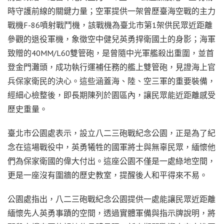
時守護前線的關鍵力量；空軍提供一架曾歷臺海空戰的主力
戰機F-86噴射戰鬥機，該戰機為臺北市第1架供民眾近距離
參觀的退役軍機，象徵空中健兒英勇捍衛國土的身影；海軍
致贈的40MM/L60雙管砲，是曾隨中光軍艦殺出重圍，並首
登金門灘頭，成功執行運補任務的艦上雙管砲，見證海上官
兵保家衛民的決心。這些涵蓋海、陸、空三軍的重要裝備，
經細心檢整後，即長期陳列於園區內，讓民眾能近距離感受
歷史重量。
臺北市公園處表示，設立八二三砲戰紀念公園，正是為了紀
念在這場戰役中，英勇犧牲的國軍將士與無辜民眾，緬懷他
們為保家衛國的偉大付出。這座公園不僅是一處綠地空間，
更是一座沒有圍牆的歷史教室，提醒後人和平得來不易。
公園處指出，八二三砲戰紀念公園提供一處能讓民眾近距離
緬懷先人英勇事蹟的空間，透過實體軍備與指示牌說明，將