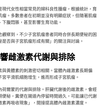
是現代女性相當常見的婦科良性腫瘤，根據統計，育
肌瘤。多數患者在初期並沒有明顯症狀，但隨著肌瘤
、下腹悶脹，甚至影響生育功能。
也觀察到，不少子宮肌瘤患者同時合併長期便秘的困
秘是否與子宮肌瘤形成有關」的關注與討論。
響雌激素代謝與排除
素與黃體素的刺激密切相關。當體內雌激素長期偏
子宮平滑肌細胞增生，進而形成子宮肌瘤。
內荷爾蒙的代謝與排除。肝臟代謝後的雌激素，會經
期便秘，糞便在腸道內停留時間過久，可能讓已代謝
激素再吸收現象」，間接提高體內雌激素濃度。