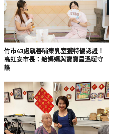
竹市43處親善哺集乳室獲特優認證！
高虹安市長：給媽媽與寶寶最溫暖守
護