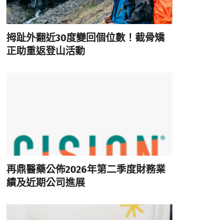
拇趾外翻近30度變回個位數！截骨矯
正助重返登山活動
再鼎醫藥公佈2026年第二季度財務業
績及近期公司進展