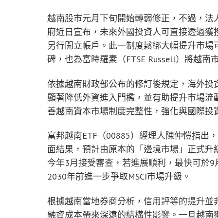
越南股市元月下旬開始轉弱修正，不過，法
府近日宣布，未來外國投資人可直接透過獲
另行開立帳戶。此一制度鬆綁大幅提升市場
碑，也為富時羅素（FTSE Russell）將
依據越南財政部公布的修訂後規定，海外投
顯著降低外資進入門檻，並有助提升市場流
善越南資本市場制度完整性，強化與國際投
富邦越南ETF（00885）經理人陳仲愷指
面結果，預計由原本的「邊境市場」正式升
今年3月接受審查，若進展順利，最快可於
2030年前進一步爭取MSCI市場升級。
根據越南當地券商分析，信用評等的提升並
融資成本帶來深遠的結構性影響。一旦越南