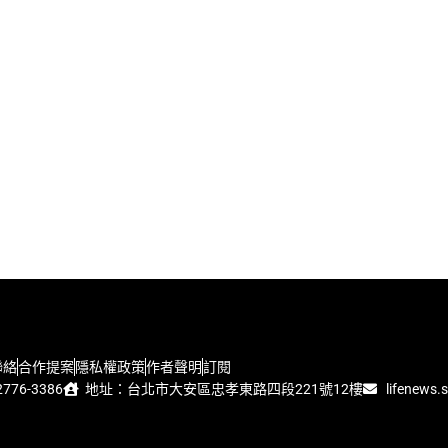
聯絡
合作提案
隱私權政策
作者聲明
訂閱
776-3386
地址：台北市大安區忠孝東路四段221號12樓
lifenews.