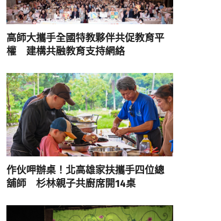
高師大攜手全國特教夥伴共促教育平
權 建構共融教育支持網絡
作伙呷辦桌！北高雄家扶攜手四位總
舖師 杉林親子共廚席開14桌