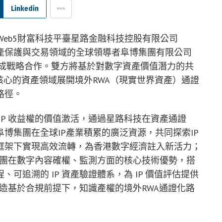
Linkedin
式Web5財富科技平臺星路金融科技控股有限公司
產保護與交易領域的全球領導者阜博集團有限公司
達成戰略合作。雙方將基於對數字資產價值潛力的共
核心的資產領域展開境外RWA（現實世界資產）通證
路徑。
IP 收益權的價值激活，通過星路科技在資產通證
博集團在全球IP產業積累的廣泛資源，共同探索IP
框架下實現高效流轉，為香港數字經濟註入新活力；
博集團在數字內容確權、監測方面的核心技術優勢，搭
可追溯的 IP 資產驗證體系，為 IP 價值評估提供
打造基於合規前提下，知識產權的境外RWA通證化路