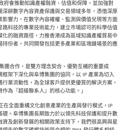
，政府會推動知識產權融資、估值和保障，並加強對
團深耕數字內容資產保護與交易領域多年，憑借深厚
業影響力，在數字內容確權、監測與價值兌現等方面
星路科技的專業技術能力，建立市場認可的科學估值
模化的融資路徑，力推香港成為區域知識產權貿易中
場持份者，共同開發包括更多產業和區塊鏈場景的應
阜博集團合作，是雙方理念契合、優勢互補的重要成
框架下深化與阜博集團的協同，以 IP 產業為切入
通行業流動性，為全球客戶提供更優質的解決方案，
港作為『超級聯系人』的核心功能。」
I正在全面重構文化創意產業的生產與發行模式，IP
基礎。阜博集團長期致力於以領先科技保護和提升數
融資及創新發展的相關政策支持下，我們很高興與星
領先的數字確權技術與合規的 RWA 發行體系相結