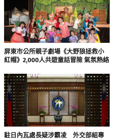
屏東市公所親子劇場《大野狼拯救小
紅帽》2,000人共遊童話冒險 氣氛熱絡
駐日內瓦處長疑涉霸凌 外交部組專