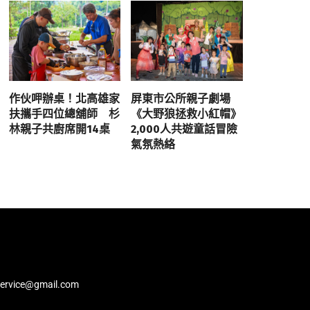
作伙呷辦桌！北高雄家
屏東市公所親子劇場
扶攜手四位總舖師 杉
《大野狼拯救小紅帽》
林親子共廚席開14桌
2,000人共遊童話冒險
氣氛熱絡
service@gmail.com