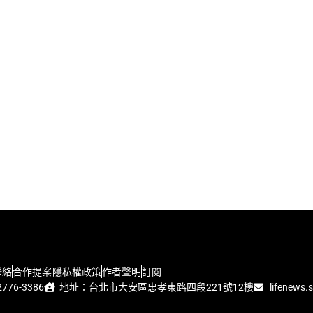
聯絡
合作提案
隱私權政策
作者聲明
訂閱
776-3386
地址：台北市大安區忠孝東路四段221號12樓
lifenews.