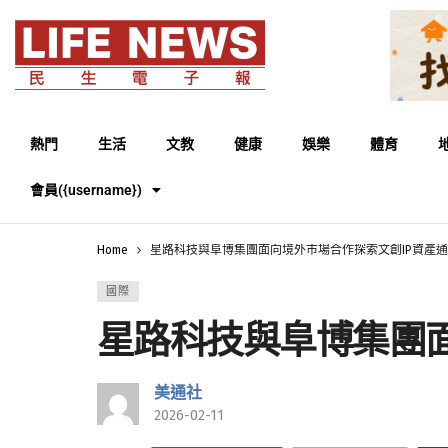
熱門
生活
文教
健康
娛樂
體育
會員({username})
Home
星路科技與阜博集團面向境外市場合作探索文創IP資產
國際
星路科技與阜博集團面
美通社
2026-02-11