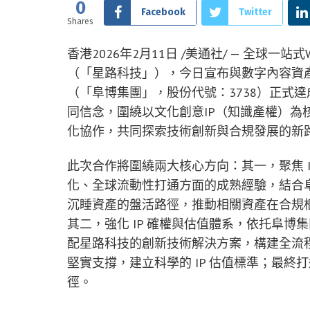
0
Facebook
Twitter
Shares
香港
2026年2月11日
/美通社/ — 全球一站
（「星路科技」），今日宣布與數字內容資
（「阜博集團」，股份代號：3738）正式
同信念，圍繞以文化創意IP（知識產權）為
化協作，共同探索技術創新與合規發展的新
此次合作將圍繞兩大核心方向：其一，聚焦 
化、全球流動性打通方面的成熟經驗，結合阜
沉睡資產的盤活路徑，推動相關資產在合規
其二，強化 IP 確權與估值體系，依托阜
配星路科技的創新技術解決方案，構建全流程、
堅實支撐，建立科學的 IP 估值標準；最終
徑。