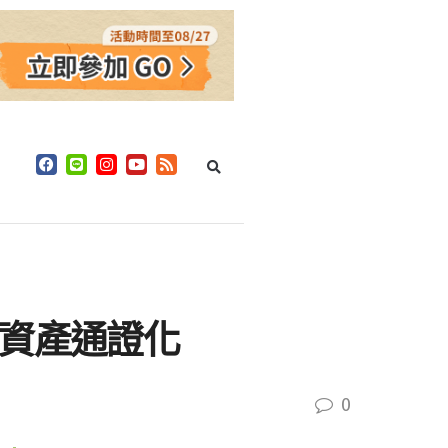
P資產通證化
0