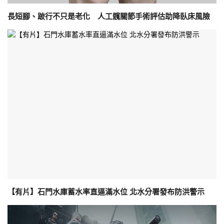
長短腳、跛行不只是老化 人工髖關節手術評估助降臥床風險
【有片】石門水庫蓄水率直逼滿水位 北水分署發布防洪警示