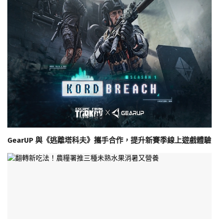
GearUP 與《逃離塔科夫》攜手合作，提升新賽季線上遊戲體驗