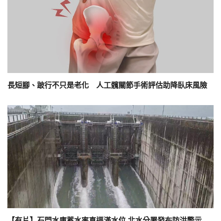
長短腳、跛行不只是老化 人工髖關節手術評估助降臥床風險
【有片】石門水庫蓄水率直逼滿水位 北水分署發布防洪警示