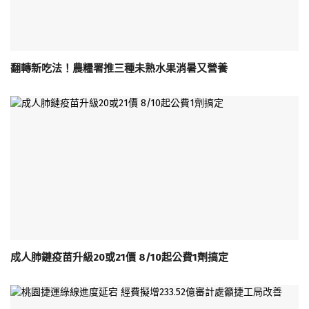
翻轉新吃法！農糧署推三種未熟水果消暑又營養
成人肺鏈疫苗升級20或21價 8/10起公費1劑搞定