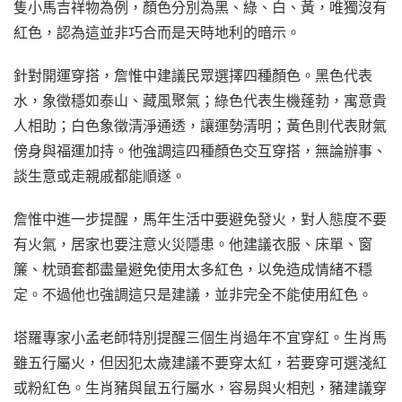
隻小馬吉祥物為例，顏色分別為黑、綠、白、黃，唯獨沒有
紅色，認為這並非巧合而是天時地利的暗示。
針對開運穿搭，詹惟中建議民眾選擇四種顏色。黑色代表
水，象徵穩如泰山、藏風聚氣；綠色代表生機蓬勃，寓意貴
人相助；白色象徵清淨通透，讓運勢清明；黃色則代表財氣
傍身與福運加持。他強調這四種顏色交互穿搭，無論辦事、
談生意或走親戚都能順遂。
詹惟中進一步提醒，馬年生活中要避免發火，對人態度不要
有火氣，居家也要注意火災隱患。他建議衣服、床單、窗
簾、枕頭套都盡量避免使用太多紅色，以免造成情緒不穩
定。不過他也強調這只是建議，並非完全不能使用紅色。
塔羅專家小孟老師特別提醒三個生肖過年不宜穿紅。生肖馬
雖五行屬火，但因犯太歲建議不要穿太紅，若要穿可選淺紅
或粉紅色。生肖豬與鼠五行屬水，容易與火相剋，豬建議穿