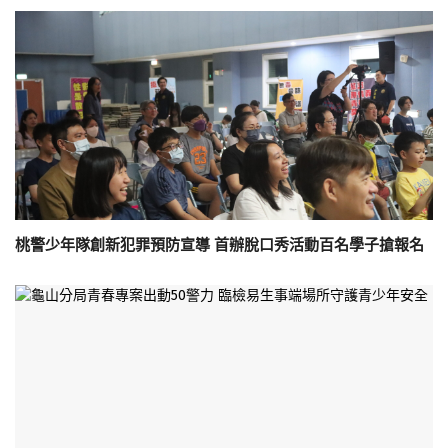
桃警少年隊創新犯罪預防宣導 首辦脫口秀活動百名學子搶報名