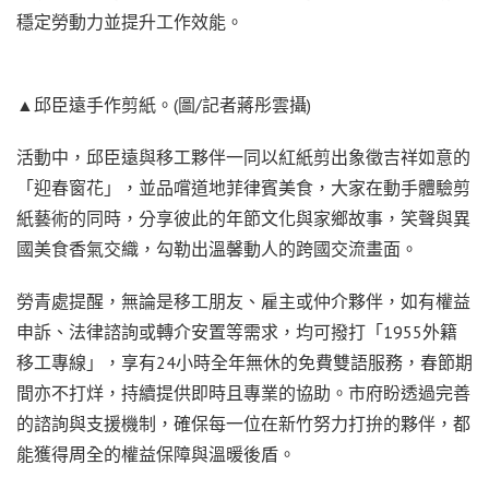
穩定勞動力並提升工作效能。
▲邱臣遠手作剪紙。(圖/記者蔣彤雲攝)
活動中，邱臣遠與移工夥伴一同以紅紙剪出象徵吉祥如意的
「迎春窗花」，並品嚐道地菲律賓美食，大家在動手體驗剪
紙藝術的同時，分享彼此的年節文化與家鄉故事，笑聲與異
國美食香氣交織，勾勒出溫馨動人的跨國交流畫面。
勞青處提醒，無論是移工朋友、雇主或仲介夥伴，如有權益
申訴、法律諮詢或轉介安置等需求，均可撥打「1955外籍
移工專線」，享有24小時全年無休的免費雙語服務，春節期
間亦不打烊，持續提供即時且專業的協助。市府盼透過完善
的諮詢與支援機制，確保每一位在新竹努力打拚的夥伴，都
能獲得周全的權益保障與溫暖後盾。