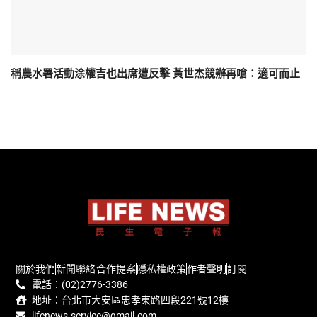
稱農水署活動涂權吉也出席遭反擊 黃世杰競辦再嗆：適可而止
關於我們
新聞聯絡
合作提案
隱私權政策
作者聲明
訂閱
電話：(02)2776-3386
地址：台北市大安區忠孝東路四段221號12樓
lifenews.service@gmail.com