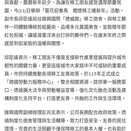
與貢獻，農曆新年前夕，為讓在移工朋友感受濃厚節慶氛
圍，今(11)日舉辦「窗花迎春馬 關懷移工暖新年」活動，
副市長邱臣遠前往鎵興國際「德威館」移工宿舍，與移工夥
伴一同體驗傳統剪紙藝術、品嚐多元異國美食，並致贈年節
紅包祝福，讓遠渡重洋來台打拚的夥伴們，在歲末年終之際
感受到如家般的溫暖與關懷。
邱臣遠表示，移工朋友不僅是支撐新竹產業發展與提升城市
韌性的關鍵力量，更是這座城市大家庭中不可或缺的重要成
員，市府持續推動各項移工友善政策，於113年正式成立
「跨國勞動力服務中心」，整合相關資源，提供單一服務窗
口，透過擴大法令與勞動權益宣導、強化文化融合活動及建
構制度化支持平台，打造更友善、共融的工作與生活環境。
鎵興國際副總經理彭兆玄表示，公司長期配合政府政策，透
過制度化宿舍管理與生活輔導，致力打造安全、友善的居住
環境，完善的生活照顧不僅保障移工的基本人權，也有助於