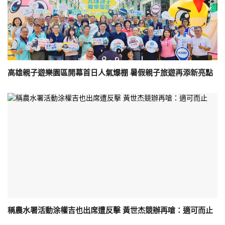
高雄親子遊樂園區開幕首日人氣爆棚 暑假親子旅遊再添新亮點
稱農水署活動涂權吉也出席遭反擊 黃世杰競辦再嗆：適可而止