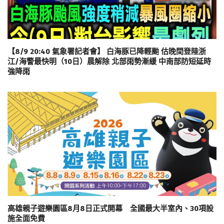
【8/9 20:40 氣象署記者會】 白海豚已降輕颱 估晚間登陸浙
江/海警最快明（10日）晨解除 北部雨勢漸緩 中南部防短延時
強降雨
高雄親子遊樂園區8月8日正式開幕 全國最大半室內、30項設
施全面免費