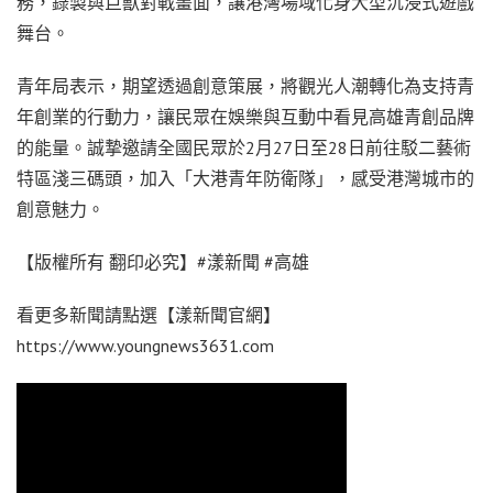
務，錄製與巨獸對戰畫面，讓港灣場域化身大型沉浸式遊戲
舞台。
青年局表示，期望透過創意策展，將觀光人潮轉化為支持青
年創業的行動力，讓民眾在娛樂與互動中看見高雄青創品牌
的能量。誠摯邀請全國民眾於2月27日至28日前往駁二藝術
特區淺三碼頭，加入「大港青年防衛隊」，感受港灣城市的
創意魅力。
【版權所有 翻印必究】#漾新聞 #高雄
看更多新聞請點選【漾新聞官網】
https://www.youngnews3631.com