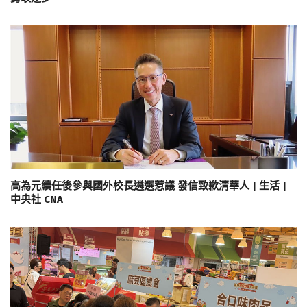
高為元續任後參與國外校長遴選惹議 發信致歉清華人 | 生活 |
中央社 CNA