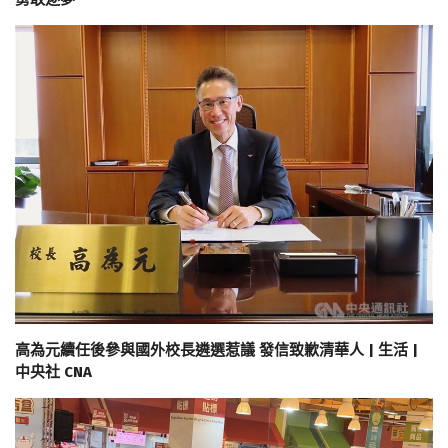
高為元續任後參與國外校長遴選惹議 發信致歉清華人 | 生活 |
中央社 CNA