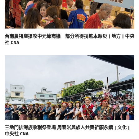
台南農特產搶攻中元節商機 部分所得捐熊本賑災 | 地方 | 中央
社 CNA
三地門排灣族收穫祭登場 周春米與族人共舞祈願永續 | 文化 |
中央社 CNA