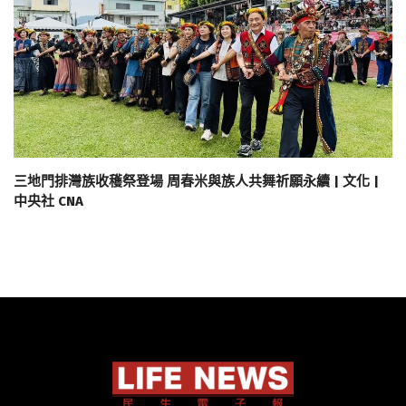
三地門排灣族收穫祭登場 周春米與族人共舞祈願永續 | 文化 |
中央社 CNA