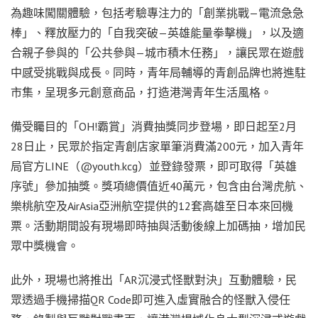
為趣味闖關體驗，包括考驗專注力的「創業挑戰—電流急急
棒」、釋放壓力的「自我突破—英雄能量拳擊機」，以及適
合親子參與的「公共參與—城市積木任務」，讓民眾在遊戲
中感受挑戰與成長。同時，青年局輔導的青創品牌也將進駐
市集，呈現多元創意商品，打造港灣青年生活風格。
備受矚目的「OH!霸賞」消費抽獎同步登場，即日起至2月
28日止，民眾於指定青創店家單筆消費滿200元，加入青年
局官方LINE（@youth.kcg）並登錄發票，即可取得「英雄
序號」參加抽獎。獎項總價值近40萬元，包含由台灣虎航、
樂桃航空及AirAsia亞洲航空提供的12套高雄至日本來回機
票。活動期間設有現場即時抽與活動後線上加碼抽，增加民
眾中獎機會。
此外，現場也將推出「AR沉浸式怪獸對決」互動體驗，民
眾透過手機掃描QR Code即可進入虛實融合的怪獸入侵任