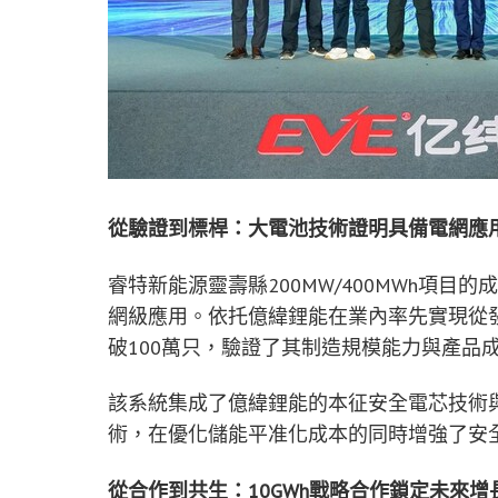
從驗證到標桿：大電池技術證明具備電網應
睿特新能源靈壽縣
200MW/400MWh項
網級應用。依托億緯鋰能在業內率先實現從
破100萬只，驗證了其制造規模能力與產品
該系統集成了億緯鋰能的本征安全電芯技術
術，在優化儲能平准化成本的同時增強了安
從合作到共生：
10GWh戰略合作鎖定未來增