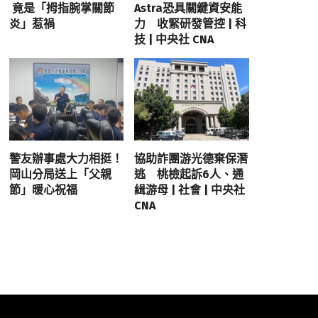
竟是「拇指腕掌關節
Astra恐具關鍵資安能
炎」惹禍
力 收緊研發管控 | 科
技 | 中央社 CNA
警友辦事處大力相挺！
協助詐團游光德棄保潛
岡山分局送上「父親
逃 桃檢起訴6人、通
節」暖心祝福
緝游母 | 社會 | 中央社
CNA