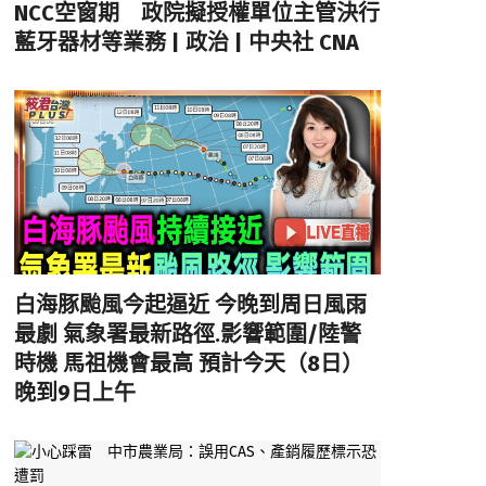
NCC空窗期 政院擬授權單位主管決行
藍牙器材等業務 | 政治 | 中央社 CNA
白海豚颱風今起逼近 今晚到周日風雨
最劇 氣象署最新路徑.影響範圍/陸警
時機 馬祖機會最高 預計今天（8日）
晚到9日上午