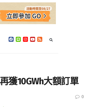
再獲10GWh大額訂單
0