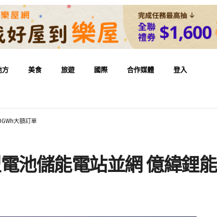
地方
美食
旅遊
國際
合作媒體
登入
0GWh大額訂單
型電池儲能電站並網 億緯鋰能