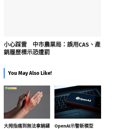
小心踩雷 中市農業局：誤用CAS、產
銷履歷標示恐遭罰
You May Also Like!
大拇指痛到無法拿鍋鏟
OpenAI示警新模型