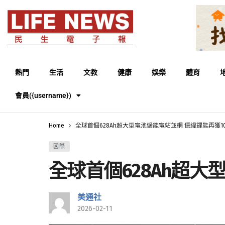
熱門
生活
文教
健康
娛樂
體育
會員({username})
Home
全球首個628Ah超大型電池儲能電站並網 億緯鋰能再獲1
國際
全球首個628Ah超大
美通社
2026-02-11