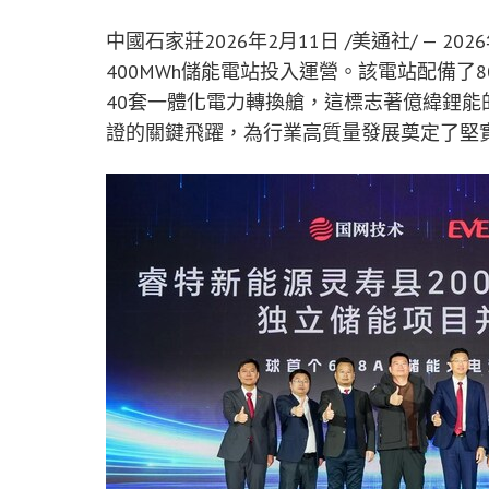
中國石家莊
2026年2月11日
/美通社/ — 2
400MWh儲能電站投入運營。該電站配備了80套
40套一體化電力轉換艙，這標志著億緯鋰
證的關鍵飛躍，為行業高質量發展奠定了堅