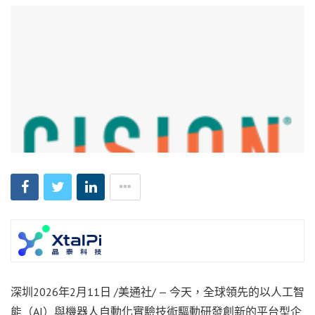
深圳
2026年2月11日
/美通社/ — 今天，全球領先的以人工智
能（AI）與機器人自動化實驗技術驅動研發創新的平台型企