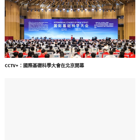
CCTV+：國際基礎科學大會在北京開幕