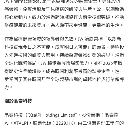
JW Pharmaceutical 是一家亞洲領先的製藥企業，專注於抗
癌藥物、免疫治療及罕見疾病的研發與生產。公司以創新為
核心驅動力，致力於通過跨領域協作與前沿技術突破，推動
醫療健康的未來發展，為人類帶來更健康、更幸福的生活。
作為醫療健康領域的領導者與先鋒，JW 始終秉持「以創新
科技實現今日之不可能，成就明日之可能」的願景，積極投
入先進技術的研發與應用，持續探索藥物研發的邊界。通過
全球化戰略佈局，JW 穩步擴展市場影響力，並在2023年取
得歷史性業績增長，成為韓國利潤率最高的製藥企業，進一
步鞏固了其在韓國乃至全球製藥市場的卓越地位與行業領導
力。
關於晶泰科技
晶泰科技（”XtalPi Holdings Limited”，股份簡稱：晶泰控
股，XTALPI，股票代碼：2228.HK）由三位麻省理工學院的