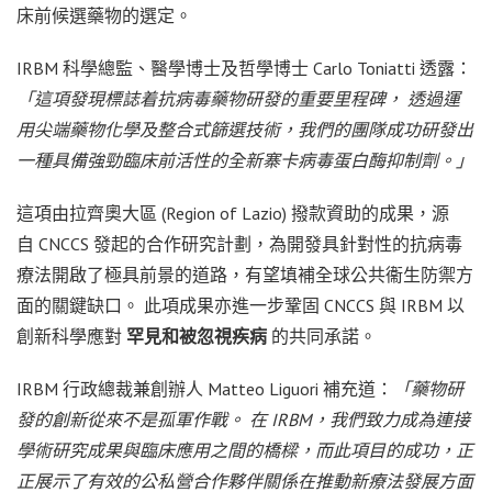
床前候選藥物的選定。
IRBM 科學總監、醫學博士及哲學博士 Carlo Toniatti 透露：
「這項發現標誌着抗病毒藥物研發的重要里程碑，
透過運
用尖端藥物化學及整合式篩選技術，我們的團隊成功研發出
一種具備強勁臨床前活性的全新寨卡病毒蛋白
酶抑制劑。」
這項由拉齊奧大區 (Region of Lazio) 撥款資助的成果，源
自 CNCCS 發起的合作研究計劃，為開發具針對性的抗病毒
療法開啟了極具前景的道路，有望填補全球公共衞生防禦方
面的關鍵缺口。 此項成果亦進一步鞏固 CNCCS 與 IRBM 以
創新科學應對
罕見和被忽視疾病
的共同承諾。
IRBM 行政總裁兼創辦人 Matteo Liguori 補充道：
「藥物研
發的創新從來不是孤軍作戰。
在 IRBM
，我們致力成為連接
學術研究成果與臨床應用之間的橋樑，而此項目的成功，正
正展示了有效的公私營合作夥伴關係在推動新療法發展方面