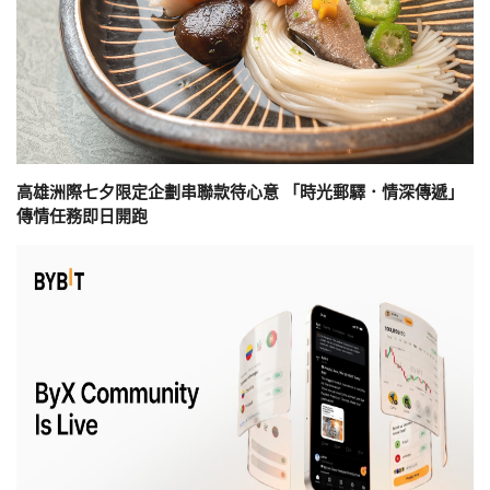
高雄洲際七夕限定企劃串聯款待心意 「時光郵驛．情深傳遞」
傳情任務即日開跑