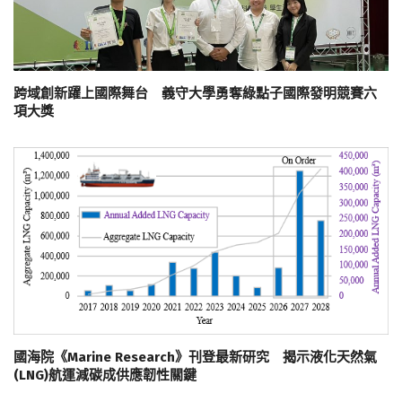
跨域創新躍上國際舞台 義守大學勇奪綠點子國際發明競賽六
項大獎
國海院《Marine Research》刊登最新研究 揭示液化天然氣
(LNG)航運減碳成供應韌性關鍵