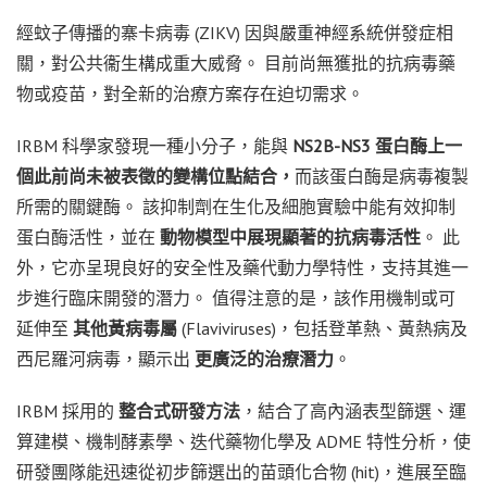
經蚊子傳播的寨卡病毒 (ZIKV) 因與嚴重神經系統併發症相
關，對公共衞生構成重大威脅。 目前尚無獲批的抗病毒藥
物或疫苗，對全新的治療方案存在迫切需求。
IRBM 科學家發現一種小分子，能與
NS2B-NS3
蛋白
酶上一
個此前
尚未被表徵的變構位點結合，
而該蛋白酶是病毒複製
所需的關鍵酶。 該抑制劑在生化及細胞實驗中能有效抑制
蛋白酶活性，並在
動物模型中展現顯著的抗病毒活性
。 此
外，它亦呈現良好的安全性及藥代動力學特性，支持其進一
步進行臨床開發的潛力。 值得注意的是，該作用機制或可
延伸至
其他黃病毒屬
(Flaviviruses)，包括登革熱、黃熱病及
西尼羅河病毒，顯示出
更廣泛的治療潛力
。
IRBM 採用的
整合式研發方法
，結合了高內涵表型篩選、運
算建模、機制酵素學、迭代藥物化學及 ADME 特性分析，使
研發團隊能迅速從初步篩選出的苗頭化合物 (hit)，進展至臨