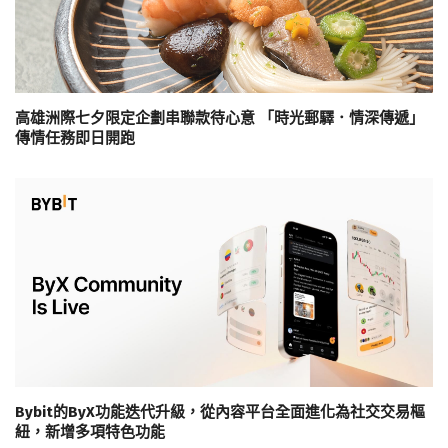
高雄洲際七夕限定企劃串聯款待心意 「時光郵驛．情深傳遞」
傳情任務即日開跑
Bybit的ByX功能迭代升級，從內容平台全面進化為社交交易樞
紐，新增多項特色功能