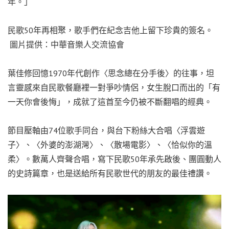
年。」
民歌50年再相聚，歌手們在紀念吉他上留下珍貴的簽名。
圖片提供：中華音樂人交流協會
葉佳修回憶1970年代創作〈思念總在分手後〉的往事，坦
言靈感來自民歌餐廳裡一對爭吵情侶，女生脫口而出的「有
一天你會後悔」，成就了這首至今仍被不斷翻唱的經典。
節目壓軸由74位歌手同台，與台下粉絲大合唱〈浮雲遊
子〉、〈外婆的澎湖灣〉、〈散場電影〉、〈恰似你的溫
柔〉。數萬人齊聲合唱，寫下民歌50年承先啟後、團圓動人
的史詩篇章，也是送給所有民歌世代的朋友的最佳禮讚。