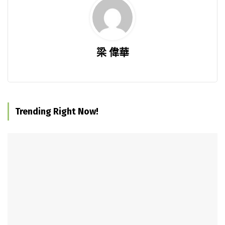
梁 偉華
Trending Right Now!