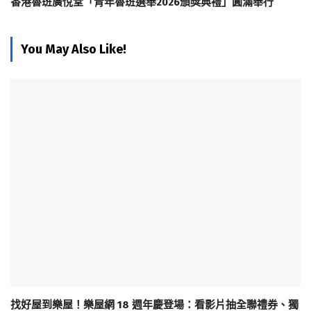
香港魯班廣悅堂「青年魯班選舉2026頒獎典禮」圓滿舉行
You May Also Like!
找好屋到樂屋！樂屋網 18 週年慶登場：看影片抽全聯禮券、獨