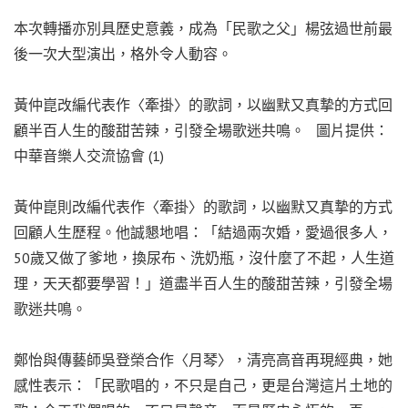
本次轉播亦別具歷史意義，成為「民歌之父」楊弦過世前最
後一次大型演出，格外令人動容。
黃仲崑改編代表作〈牽掛〉的歌詞，以幽默又真摯的方式回
顧半百人生的酸甜苦辣，引發全場歌迷共鳴。 圖片提供：
中華音樂人交流協會 (1)
黃仲崑則改編代表作〈牽掛〉的歌詞，以幽默又真摯的方式
回顧人生歷程。他誠懇地唱：「結過兩次婚，愛過很多人，
50歲又做了爹地，換尿布、洗奶瓶，沒什麼了不起，人生道
理，天天都要學習！」道盡半百人生的酸甜苦辣，引發全場
歌迷共鳴。
鄭怡與傳藝師吳登榮合作〈月琴〉，清亮高音再現經典，她
感性表示：「民歌唱的，不只是自己，更是台灣這片土地的