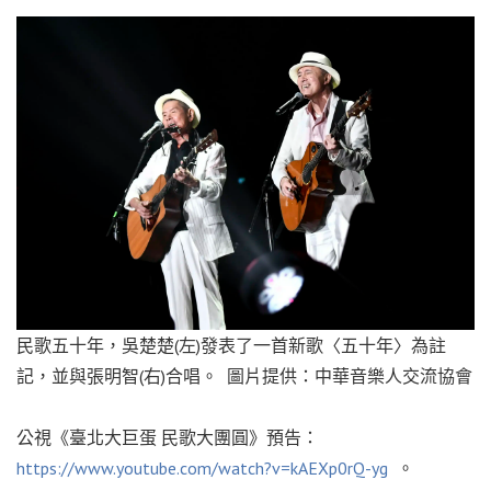
民歌五十年，吳楚楚(左)發表了一首新歌〈五十年〉為註
記，並與張明智(右)合唱。 圖片提供：中華音樂人交流協會
公視《臺北大巨蛋 民歌大團圓》預告：
https://www.youtube.com/watch?v=kAEXp0rQ-yg
。