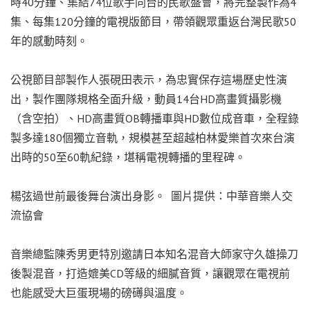
時40分鐘、集結74位歌手同台的民歌盛會，將完整製作為4
集、每集120分鐘的電視版節目，帶領觀眾重返台灣民歌50
年的感動時刻。
公視節目部製作人張硯田表示，為忠實保存這場歷史性演
出，製作團隊規格全面升級，動員14台HD高畫質攝影機
（含空拍）、HD高畫質OB轉播車與HD數位成音車，全程錄
製多達180個獨立音軌，規模甚至超越柏林愛樂首次來台演
出時的50至60軌紀錄，堪稱電視轉播的里程碑。
楊弦過世前最後舞台演出身影。 圖片提供：中華音樂人交
流協會
音樂總監陳秀男更特別邀請日本知名混音大師家守久雄操刀
後製混音，打造媲美CD等級的細膩音質，讓觀眾在電視前
也能感受大巨蛋現場的磅礡與溫度。