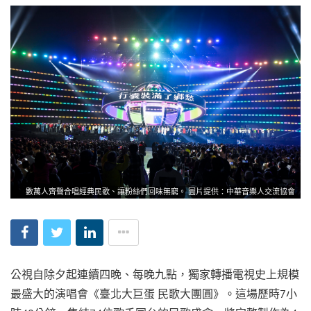
數萬人齊聲合唱經典民歌、讓粉絲們回味無窮。 圖片提供：中華音樂人交流協會
公視自除夕起連續四晚、每晚九點，獨家轉播電視史上規模
最盛大的演唱會《臺北大巨蛋 民歌大團圓》。這場歷時7小