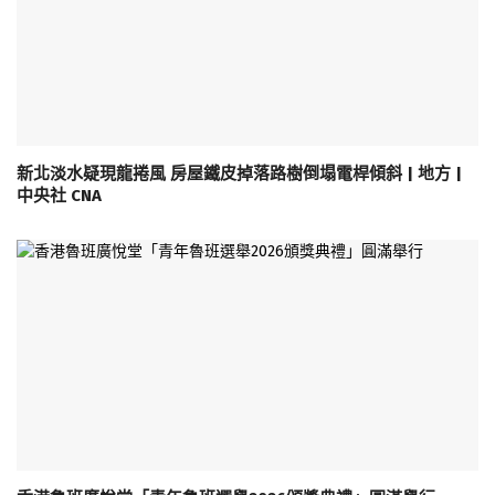
新北淡水疑現龍捲風 房屋鐵皮掉落路樹倒塌電桿傾斜 | 地方 |
中央社 CNA