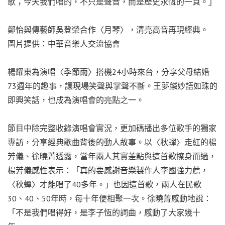
歌；今天我們唱的，不只是聲音，而是歷史永恆的一頁。」
鄭怡與傳藝師吳登榮合作〈月琴〉，清亮高音再現經典。
圖片提供：中華音樂人交流協會
楊耀東為演唱〈季節雨〉搭機24小時來台，分享父母結婚
73週年的趣事，讓現場笑聲與掌聲不斷。王夢麟妙語如珠的
即興笑話，也成為演唱會的亮點之一。
節目中除完整收錄演唱會實況，更加碼播出多位歌手的獨家
專訪，分享經典歌曲背後的動人故事。以〈秋蟬〉走紅的楊
芳儀、徐曉菁透露，當年兩人其實差點與這首歌擦身而過，
楊芳儀感性表示：「真的要感謝音樂製作人李國強力薦，
〈秋蟬〉才能唱了40多年。」也因這首歌，兩人在民歌
30、40、50年時，每十年便相聚一次。徐曉菁感動地說：
「不是我們唱得好，是李子恆的詞曲，感動了大家幾十