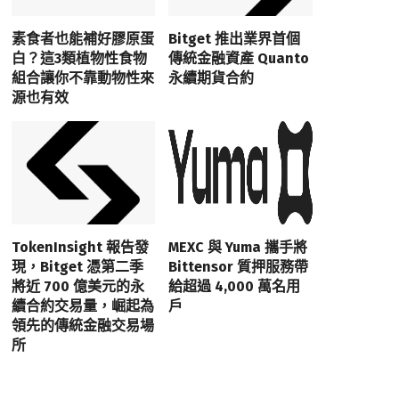
素食者也能補好膠原蛋
Bitget 推出業界首個
白？這3類植物性食物
傳統金融資產 Quanto
組合讓你不靠動物性來
永續期貨合約
源也有效
TokenInsight 報告發
MEXC 與 Yuma 攜手將
現，Bitget 憑第二季
Bittensor 質押服務帶
將近 700 億美元的永
給超過 4,000 萬名用
續合約交易量，崛起為
戶
領先的傳統金融交易場
所