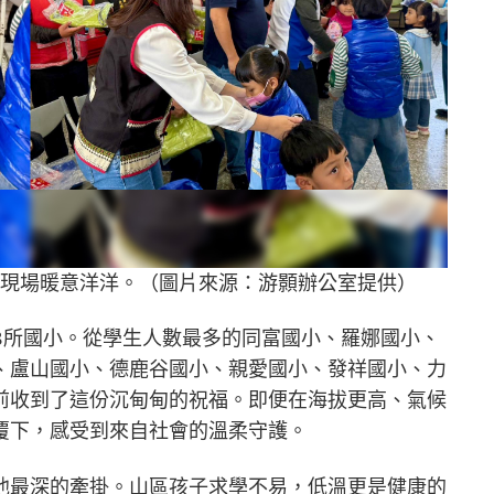
，現場暖意洋洋。（圖片來源：游顥辦公室提供）
8所國小。從學生人數最多的同富國小、羅娜國小、
、盧山國小、德鹿谷國小、親愛國小、發祥國小、力
前收到了這份沉甸甸的祝福。即便在海拔更高、氣候
覆下，感受到來自社會的溫柔守護。
他最深的牽掛。山區孩子求學不易，低溫更是健康的