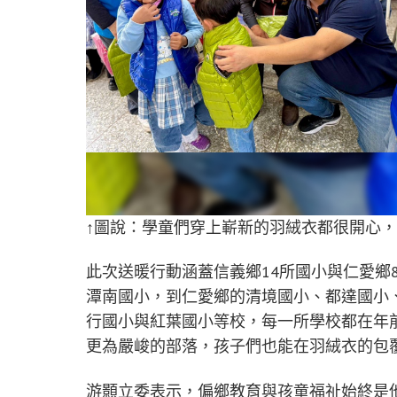
↑圖說：學童們穿上嶄新的羽絨衣都很開心
此次送暖行動涵蓋信義鄉14所國小與仁愛鄉
潭南國小，到仁愛鄉的清境國小、都達國小
行國小與紅葉國小等校，每一所學校都在年
更為嚴峻的部落，孩子們也能在羽絨衣的包
游顥立委表示，偏鄉教育與孩童福祉始終是