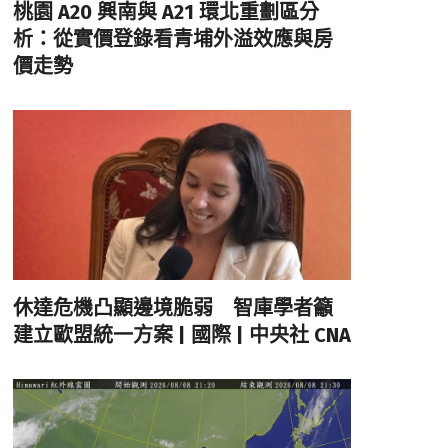
桃園 A20 興南與 A21 環北重劃區分
析：從實價登錄看青埔外溢效應與房
價走勢
休達危機凸顯邊境脆弱 智庫學者籲
建立歐盟統一方案 | 國際 | 中央社 CNA