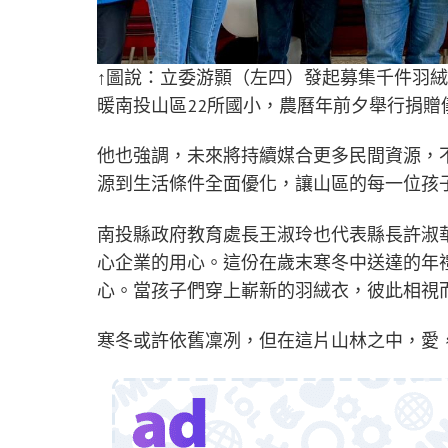
↑圖說：立委游顥（左四）發起募集千件羽絨
暖南投山區22所國小，農曆年前夕舉行捐
他也強調，未來將持續媒合更多民間資源，
源到生活條件全面優化，讓山區的每一位孩
南投縣政府教育處長王淑玲也代表縣長許淑
心企業的用心。這份在歲末寒冬中送達的年
心。當孩子們穿上嶄新的羽絨衣，彼此相視
寒冬或許依舊凜冽，但在這片山林之中，愛