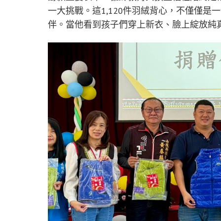
一大挑戰。這1,120件羽絨背心，不僅僅
伴。當他看到孩子們穿上新衣、臉上綻放純