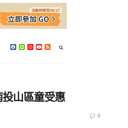
南投山區童受惠
0