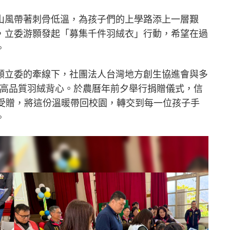
山風帶著刺骨低溫，為孩子們的上學路添上一層艱
，立委游顥發起「募集千件羽絨衣」行動，希望在過
。
顥立委的牽線下，社團法人台灣地方創生協進會與多
全新高品質羽絨背心。於農曆年前夕舉行捐贈儀式，信
席受贈，將這份溫暖帶回校園，轉交到每一位孩子手
。