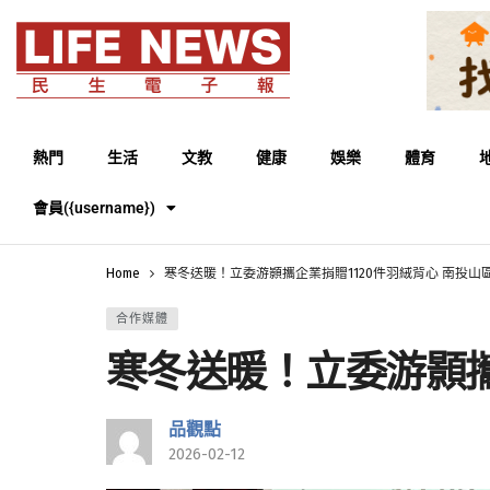
熱門
生活
文教
健康
娛樂
體育
會員({username})
Home
寒冬送暖！立委游顥攜企業捐贈1120件羽絨背心 南投山
合作媒體
寒冬送暖！立委游顥攜
品觀點
2026-02-12