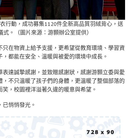
衣行動，成功募集1120件全新高品質羽絨背心，送
贈儀式。（圖片來源：游顥辦公室提供）
不只在物資上給予支援，更希望從教育環境、學習資
子，都能在安全、溫暖與被愛的環境中成長。
華表達誠摯感謝，並致贈感謝狀，感謝游顥立委與愛
禮，不只溫暖了孩子們的身體，更溫暖了整個部落的
而笑，校園裡洋溢著久違的暖意與希望。
，已悄悄發光。