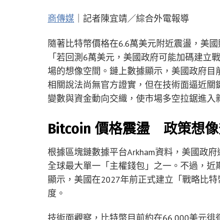
商傳媒
｜記者陳宜靖／綜合外電報導
隨著比特幣價格在6.6萬美元附近震盪，美國財經
「若回測6萬美元，美國政府可能加碼建立
場的想像空間。鏈上數據顯示，美國政府目前持
相關說法尚無官方證實，但在技術面逼近關鍵
變數與資金動向交織，使市場多空拉鋸進入
Bitcoin 價格震盪 政策想
根據區塊鏈數據平台Arkham資料，美國政府
全球最大單一「主權錢包」之一。不過，近期錢
顯示，美國在2027年前正式建立「戰略比
度。
技術面觀察，比特幣目前約在66,000美元