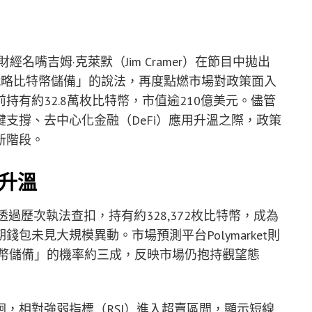
名嘴吉姆·克萊默（Jim Cramer）在節目中拋出
戰略比特幣儲備」的說法，再度點燃市場對政策面入
有約32.8萬枚比特幣，市值逾210億美元。儘管
支撐、去中心化金融（DeFi）應用升溫之際，政策
新階段。
像升溫
透過歷次執法查扣，持有約328,372枚比特幣，成為
包未見大規模異動。市場預測平台Polymarket則
特幣儲備」的機率約三成，反映市場仍抱持觀望態
徘徊，相對強弱指標（RSI）進入超賣區間，顯示短線