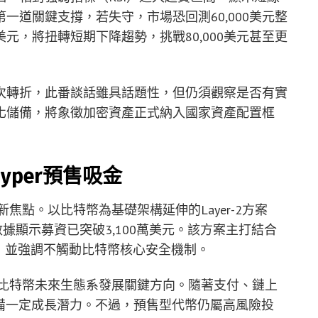
第一道關鍵支撐，若失守，市場恐回測60,000美元整
美元，將扭轉短期下降趨勢，挑戰80,000美元甚至更
次轉折，此番談話雖具話題性，但仍須觀察是否有實
化儲備，將象徵加密資產正式納入國家資產配置框
 Hyper預售吸金
新焦點。以比特幣為基礎架構延伸的Layer-2方案
官方數據顯示募資已突破3,100萬美元。該方案主打結合
本，並強調不觸動比特幣核心安全機制。
，是比特幣未來生態系發展關鍵方向。隨著支付、鏈上
具備一定成長潛力。不過，預售型代幣仍屬高風險投