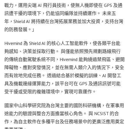
戰力，運用尖端 AI 飛行員技術，使無人機即使在 GPS 及通
訊遭干擾的環境下，仍能協同編隊並持續運作。 未來五
年，Shield AI 將持續在台灣拓展業務並加大投資，支持台灣
的防務發展。」
Hivemind 為 Shield AI 的核心人工智能軟件，使各類平台能
夠感知、決策並採取行動。 與僅能依照預先規劃路線飛行
的傳統自動駕駛系統不同，Hivemind 能夠繞過禁飛區、避開
障礙物、應對突發情況，並在無需人類介入的情況下，安全
而有效地完成任務。 透過結合基於模擬的訓練、AI 開發工
具及機載邊緣運算能力，該平台可在 GPS 及通訊訊號可能
受干擾或受限的複雜環境中，實現可靠運作。
國家中山科學研究院為台灣主要的國防科研機構，在軍事用
途能力的驗證與整合方面擔當核心角色。 與 NCSIST 的合
作，為自主軟件在多種平台及任務場景中的更廣泛應用奠定