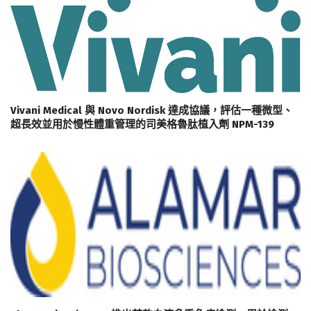
Vivani Medical 與 Novo Nordisk 達成協議，評估一種微型、
超長效並用於慢性體重管理的司美格魯肽植入劑 NPM-139