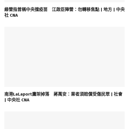
綠營指曾稱中央擋疫苗 江啟臣陣營：勿轉移焦點 | 地方 | 中央
社 CNA
南港LaLaport鷹架掉落 蔣萬安：業者須賠償受傷民眾 | 社會
| 中央社 CNA