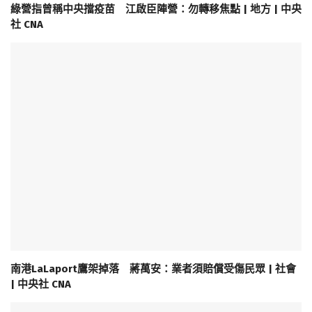
綠營指曾稱中央擋疫苗 江啟臣陣營：勿轉移焦點 | 地方 | 中央
社 CNA
南港LaLaport鷹架掉落 蔣萬安：業者須賠償受傷民眾 | 社會
| 中央社 CNA