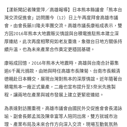
【漾新聞記者陳雯萍／高雄報導】日本熊本縣議會「熊本台
灣交流促進會」訪問團今（12）日上午再度拜會高雄市議
會，由會長藤川隆夫率團交流。高雄市議長康裕成表示，雙
方因2016年熊本大地震賑災情誼與台積電進駐熊本建立深
厚連結，此次再度相聚宛如老友重逢，象徵台日地方關係持
續升溫，也為未來產業合作奠定更穩固基礎。
康裕成回憶，2016年熊本大地震時，高雄與台南合計募集
逾6千萬元捐款，由她與時任高雄市長陳菊、台南市長賴清
德親赴日本轉交，展現台灣對熊本的深厚情誼。近年隨著台
積電熊本一廠正式量產，二廠也宣布提升至3奈米先進製
程，讓兩地在產業與城市發展上建立更緊密連結。
為表達對訪團重視，高雄市議會由國民外交促進會會長湯詠
瑜、副會長鄭孟洳及陳幸富等人陪同出席，雙方就城市治
理、產業布局及未來合作方向深入交流，現場互動氣氛熱