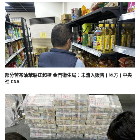
部分苦茶油苯駢芘超標 金門衛生局：未流入販售 | 地方 | 中央
社 CNA