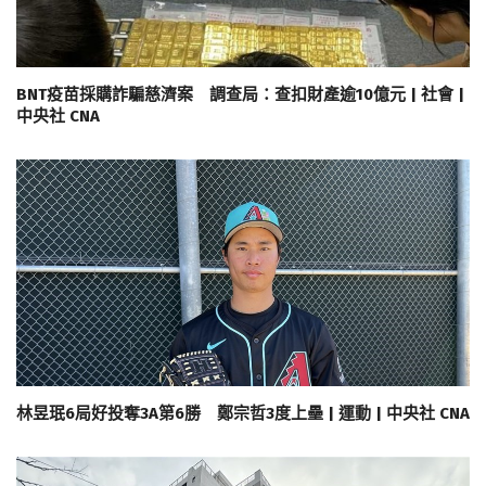
BNT疫苗採購詐騙慈濟案 調查局：查扣財產逾10億元 | 社會 |
中央社 CNA
林昱珉6局好投奪3A第6勝 鄭宗哲3度上壘 | 運動 | 中央社 CNA