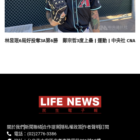
林昱珉6局好投奪3A第6勝 鄭宗哲3度上壘 | 運動 | 中央社 CNA
關於我們
新聞聯絡
合作提案
隱私權政策
作者聲明
訂閱
電話：(02)2776-3386