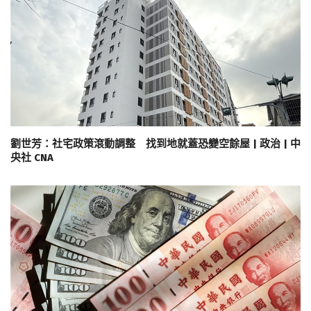
劉世芳：社宅政策滾動調整 找到地就蓋恐變空餘屋 | 政治 | 中
央社 CNA