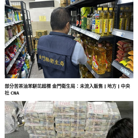
部分苦茶油苯駢芘超標 金門衛生局：未流入販售 | 地方 | 中央
社 CNA