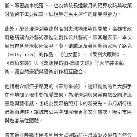
衡。隨著議事槌落下，也為這段長達數月的預算攻防與政策
討論留下重要紀錄，展現地方民主運作的節奏與張力。
此外，配合澄清湖整建與高爾夫球場果嶺區開放，高雄市政
府邀請國內外藝術家進駐創作公共藝術。陳其邁表示，本次
展出包含台灣藝術家尹子潔、張騰遠及英國藝術家痞子路克
（Filthy Luker）的作品，《仙女圈》、《果嶺大眼睛》、
《章魚來襲》與《鸚鵡模仿術-高爾夫球》等大型裝置藝
術，讓自然景觀與藝術創作相互融合。
他特別介紹痞子路克的《章魚來襲》，隨風擺動的巨大觸手
在草地間呈現生動視覺效果，為澄清湖與果嶺自然公園增添
童趣與藝術感，也成為民眾拍照打卡的新亮點。市府期待透
過藝術進駐，讓城市公共空間展現更多文化層次，吸引市民
與遊客前往體驗。
陳其邁並呼籲市民多利用大眾運輸前往澄清湖及果嶺自然公