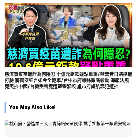
慈濟買疫苗遭詐為何隱忍 十億元鉅款疑點重重/藍營昔日瞎挺遭
打臉 蔣萬安狂言如今全翻車/台中市府螺絲徹底鬆動 海報法規
竟照抄中國/台糖受害竟遭藍營緊咬 盧市府護航罪犯遭批
You May Also Like!