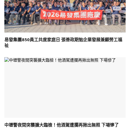
易發集團850員工共度家庭日 張善政期勉企業發展兼顧勞工福
祉
中壢警夜間突襲擴大臨檢！他酒駕遭攔再揪出無照 下場慘了