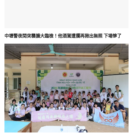
中壢警夜間突襲擴大臨檢！他酒駕遭攔再揪出無照 下場慘了