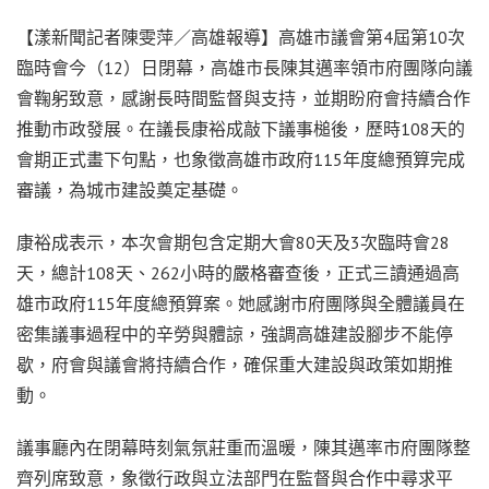
【漾新聞記者陳雯萍／高雄報導】高雄市議會第4屆第10次
臨時會今（12）日閉幕，高雄市長陳其邁率領市府團隊向議
會鞠躬致意，感謝長時間監督與支持，並期盼府會持續合作
推動市政發展。在議長康裕成敲下議事槌後，歷時108天的
會期正式畫下句點，也象徵高雄市政府115年度總預算完成
審議，為城市建設奠定基礎。
康裕成表示，本次會期包含定期大會80天及3次臨時會28
天，總計108天、262小時的嚴格審查後，正式三讀通過高
雄市政府115年度總預算案。她感謝市府團隊與全體議員在
密集議事過程中的辛勞與體諒，強調高雄建設腳步不能停
歇，府會與議會將持續合作，確保重大建設與政策如期推
動。
議事廳內在閉幕時刻氣氛莊重而溫暖，陳其邁率市府團隊整
齊列席致意，象徵行政與立法部門在監督與合作中尋求平