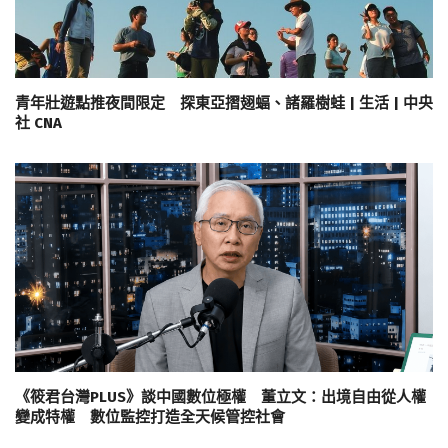
青年壯遊點推夜間限定 探東亞摺翅蝠、諸羅樹蛙 | 生活 | 中央
社 CNA
《筱君台灣PLUS》談中國數位極權 董立文：出境自由從人權
變成特權 數位監控打造全天候管控社會