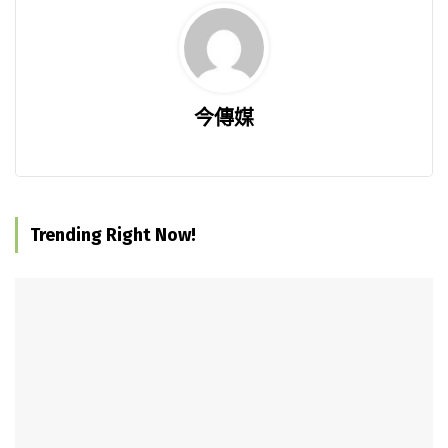
今傳媒
Trending Right Now!