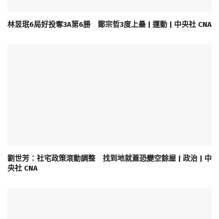
林昱珉6局好投奪3A第6勝 鄭宗哲3度上壘 | 運動 | 中央社 CNA
劉世芳：社宅政策滾動調整 找到地就蓋恐變空餘屋 | 政治 | 中
央社 CNA