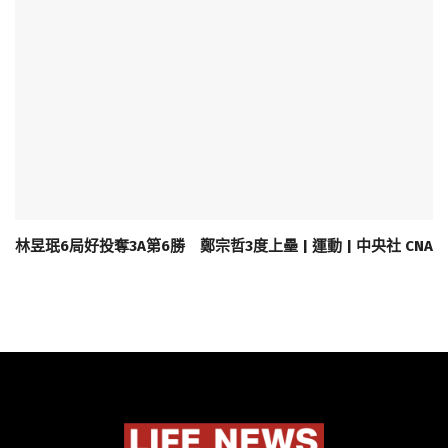
林昱珉6局好投奪3A第6勝 鄭宗哲3度上壘 | 運動 | 中央社 CNA