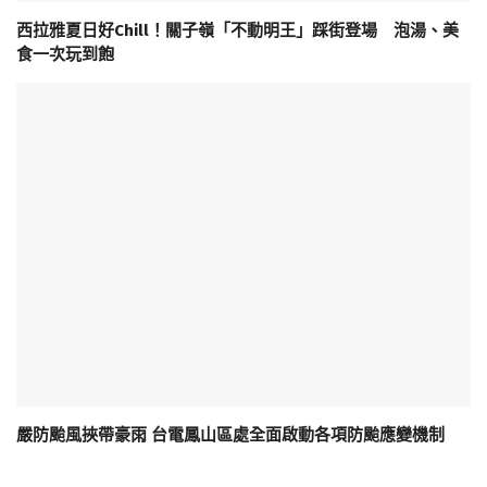
西拉雅夏日好Chill！關子嶺「不動明王」踩街登場 泡湯、美
食一次玩到飽
嚴防颱風挾帶豪雨 台電鳳山區處全面啟動各項防颱應變機制