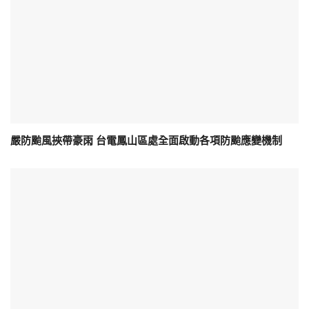
嚴防颱風挾帶豪雨 台電鳳山區處全面啟動各項防颱應變機制