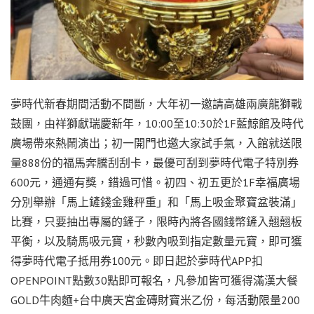
夢時代新春期間活動不間斷，大年初一邀請高雄兩廣龍獅戰
鼓團，由祥獅獻瑞慶新年，10:00至10:30於1F藍鯨館及時代
廣場帶來熱鬧演出；初一開門也邀大家試手氣，入館就送限
量888份的福馬奔騰刮刮卡，最優可刮到夢時代電子特別券
600元，通通有獎，錯過可惜。初四、初五更於1F幸福廣場
分別舉辦「馬上鏟錢金雞秤重」和「馬上吸金聚寶盆裝滿」
比賽，只要抽出專屬的鏟子，限時內將各國錢幣鏟入翹翹板
平衡，以及騎馬吸元寶，秒數內吸到指定數量元寶，即可獲
得夢時代電子抵用券100元。即日起於夢時代APP扣
OPENPOINT點數30點即可報名，凡參加皆可獲得滿漢大餐
GOLD牛肉麵+台中廣天宮金磚財寶米乙份，每活動限量200