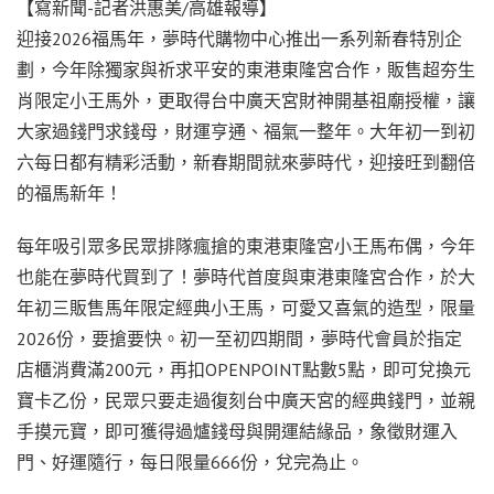
【寫新聞-記者洪惠美/高雄報導】
迎接2026福馬年，夢時代購物中心推出一系列新春特別企
劃，今年除獨家與祈求平安的東港東隆宮合作，販售超夯生
肖限定小王馬外，更取得台中廣天宮財神開基祖廟授權，讓
大家過錢門求錢母，財運亨通、福氣一整年。大年初一到初
六每日都有精彩活動，新春期間就來夢時代，迎接旺到翻倍
的福馬新年！
每年吸引眾多民眾排隊瘋搶的東港東隆宮小王馬布偶，今年
也能在夢時代買到了！夢時代首度與東港東隆宮合作，於大
年初三販售馬年限定經典小王馬，可愛又喜氣的造型，限量
2026份，要搶要快。初一至初四期間，夢時代會員於指定
店櫃消費滿200元，再扣OPENPOINT點數5點，即可兌換元
寶卡乙份，民眾只要走過復刻台中廣天宮的經典錢門，並親
手摸元寶，即可獲得過爐錢母與開運結緣品，象徵財運入
門、好運隨行，每日限量666份，兌完為止。