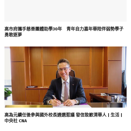
高市府攜手慈善團體助學30年 青年自力嘉年華陪伴弱勢學子
勇敢逐夢
高為元續任後參與國外校長遴選惹議 發信致歉清華人 | 生活 |
中央社 CNA