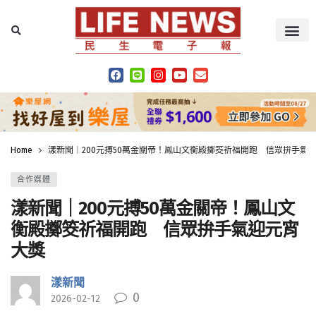
Home
漾新聞｜200元搏50萬金關帝！鳳山文衡殿擲筊祈福開跑 信眾拚手氣
合作媒體
漾新聞｜200元搏50萬金關帝！鳳山文
衡殿擲筊祈福開跑 信眾拚手氣迎元宵
大獎
漾新聞
0
2026-02-12