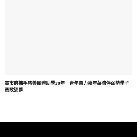
高市府攜手慈善團體助學30年 青年自力嘉年華陪伴弱勢學子
勇敢逐夢