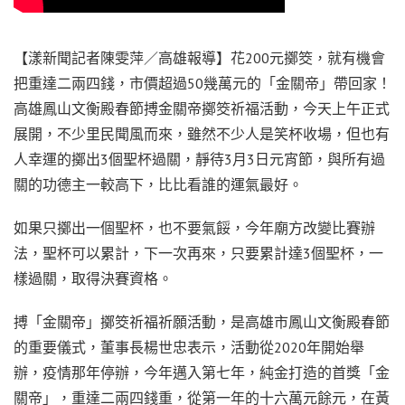
【漾新聞記者陳雯萍／高雄報導】花200元擲筊，就有機會
把重達二兩四錢，市價超過50幾萬元的「金關帝」帶回家！
高雄鳳山文衡殿春節搏金關帝擲筊祈福活動，今天上午正式
展開，不少里民聞風而來，雖然不少人是笑杯收場，但也有
人幸運的擲出3個聖杯過關，靜待3月3日元宵節，與所有過
關的功德主一較高下，比比看誰的運氣最好。
如果只擲出一個聖杯，也不要氣餒，今年廟方改變比賽辦
法，聖杯可以累計，下一次再來，只要累計達3個聖杯，一
樣過關，取得決賽資格。
搏「金關帝」擲筊祈福祈願活動，是高雄市鳳山文衡殿春節
的重要儀式，董事長楊世忠表示，活動從2020年開始舉
辦，疫情那年停辦，今年邁入第七年，純金打造的首獎「金
關帝」，重達二兩四錢重，從第一年的十六萬元餘元，在黃