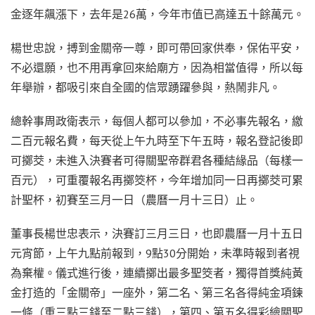
金逐年飆漲下，去年是26萬，今年市值已高達五十餘萬元。
楊世忠說，搏到金關帝一尊，即可帶回家供奉，保佑平安，
不必還願，也不用再拿回來給廟方，因為相當值得，所以每
年舉辦，都吸引來自全國的信眾踴躍參與，熱鬧非凡。
總幹事周政衛表示，每個人都可以參加，不必事先報名，繳
二百元報名費，每天從上午九時至下午五時，報名登記後即
可擲茭，未進入決賽者可得關聖帝群君各種結緣品（每樣一
百元），可重覆報名再擲筊杯，今年增加同一日再擲茭可累
計聖杯，初賽至三月一日（農曆一月十三日）止。
董事長楊世忠表示，決賽訂三月三日，也即農曆一月十五日
元宵節，上午九點前報到，9點30分開始，未準時報到者視
為棄權。儀式進行後，連續擲出最多聖筊者，獨得首獎純黃
金打造的「金關帝」一座外，第二名、第三名各得純金項鍊
一條（重三點三錢至二點三錢），第四、第五名得彩繪關聖