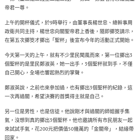
帝君一尊。
上午的開杯儀式，於9時舉行，由董事長楊世忠、總幹事周
政衛共同主持，楊世忠向關聖帝君上香後，隨即擲筊請示，
在第五次擲筊才擲出「聖杯」後宣布今年的活動正式開始。
今天第一天的上午，就有不少里民聞風而來，第一位擲出3
個聖杯的是里民鄭淑英，她一出手，3個聖杯就到手，不僅
自己開心，全場也響起熱烈的掌聲。
鄭淑英說，之前也來參加過，也有擲出3個聖杯的紀錄，這
一次再過關，希望決賽的首獎得主就是自己。
另一位是男性，也是信徒。他說剛才與過關的師姐握手集
氣，沒想到真的擲出3個聖杯。他也邀請所有市民朋友一起
來試試手氣，花200元把價值50幾萬的「金關帝」，結緣帶
回家。