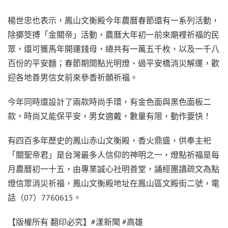
楊世忠也表示，鳳山文衡殿今年農曆春節還有一系列活動，
除擲筊搏「金關帝」活動，農曆大年初一前來廟裡祈福的民
眾，還可獲馬年開運錢母，總共有一萬五千枚，以及一千八
百份的平安麵；春節期間點光明燈、過平安橋消災解運，歡
迎各地善男信女前來參香祈願祈福。
今年同時還設計了兩款時尚手環，有金色面與黑色面板二
款，時尚又能保平安，男女適戴，數量有限，動作要快！
有四百多年歷史的鳳山赤山文衡殿，香火鼎盛，供奉主祀
「關聖帝君」是台灣最多人信仰的神明之一，燈點祈福是每
月農曆初一十五，由專業誠心社明善堂，誦經團讀疏文為點
燈信眾消災祈福，鳳山文衡殿地址在鳳山區文殿街二號，電
話（07）7760615。
【版權所有 翻印必究】#漾新聞 #高雄