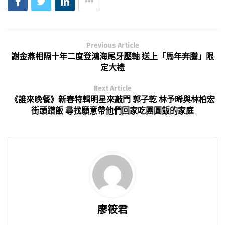
Previous Article
謝金燕相隔十年二度登鴻海尾牙壓軸 送上「馬年奔騰」限
定大禮
Next Article
《誰來晚餐》新春特輯明星來敲門 郭子乾 林予晞與林柏宏
街頭蹭飯 尋找願意帶他們回家吃團圓飯的家庭
廖筱君