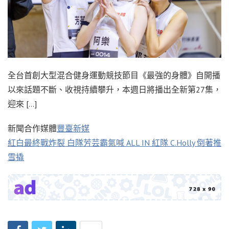
全台首創大型混合健身運動競技節目《最強的身體》自開播
以來話題不斷、收視持續攀升，本週日將播出全新第27集，
迎來 […]
新聞合作媒體
豐臺新媒
紅白最終戰炸裂 白隊芳芸霸氣喊 ALL IN 紅隊 C.Holly 倒著推
雪撬