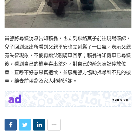
員警將尋獲消息告知賴翁，也立刻聯絡其子前往現場確認，
兒子回到派出所看到父親平安也立刻鬆了一口氣，表示父親
有失智現象，不便再讓父親騎車回家；賴翁得知機車已尋獲
後，看到自己的機車喜出望外，對自己的疏忽忘記停放位
置，直呼不好意思真抱歉，並感謝警方協助找尋到不見的機
車，離去前賴翁及家人頻頻道謝。