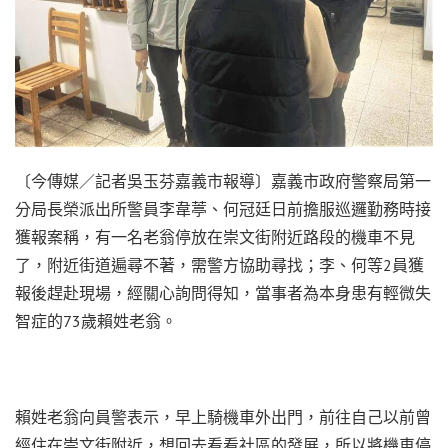
〔今傳媒／記者吳玉芬嘉義市報導〕嘉義市政府警察局第一
分局長榮派出所警員李韋葶、何冠廷日前擔服巡邏勤務時接
獲報案稱，有一名老翁停放在崇文街附近路段的機車不見
了，附近街道遍尋不著，需警方協助尋找；李、何等2員獲
報後趕赴現場，經關心詢問得知，當事者為本身患有輕微失
智症的73歲賴姓老翁。
賴姓老翁向員警表示，早上騎機車外出門，前往自己以前曾
經住在崇文街附近，想回去看看社區的發展，所以將機車停