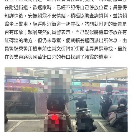
在附近街道，欲返家時，已經不記得自己停放位置；員警得
知詳情後，安撫賴翁不安情緒，積極協助查詢資料，並請賴
翁坐上警車，繞巡附近街道一起尋找，詢問對附近的街景是
否有印象；賴翁突然向員警表示，自己疑似將機車停放在有
紅磚牆的地方，但仍未尋獲，便載賴翁返回派出所休息，由
員警騎乘警用機車前往崇文街附近街頭巷弄周遭尋找，最終
在興業東路與國華街口旁的巷口找到了賴翁的機車。