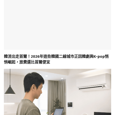
韓流出走首爾！2026年這些韓國二線城市正因韓劇與K-pop悄
悄崛起，旅費還比首爾便宜