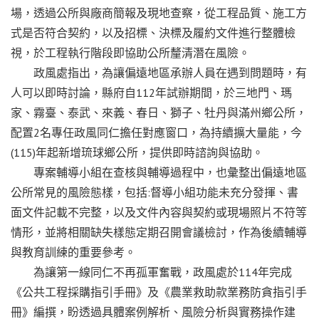
場，透過公所與廠商簡報及現地查察，從工程品質、施工方
式是否符合契約，以及招標、決標及履約文件進行整體檢
視，於工程執行階段即協助公所釐清潛在風險。
政風處指出，為讓偏遠地區承辦人員在遇到問題時，有
人可以即時討論，縣府自112年試辦期間，於三地門、瑪
家、霧臺、泰武、來義、春日、獅子、牡丹與滿州鄉公所，
配置2名專任政風同仁擔任對應窗口，為持續擴大量能，今
(115)年起新增琉球鄉公所，提供即時諮詢與協助。
專案輔導小組在查核與輔導過程中，也彙整出偏遠地區
公所常見的風險態樣，包括:督導小組功能未充分發揮、書
面文件記載不完整，以及文件內容與契約或現場照片不符等
情形，並將相關缺失樣態定期召開會議檢討，作為後續輔導
與教育訓練的重要參考。
為讓第一線同仁不再孤軍奮戰，政風處於114年完成
《公共工程採購指引手冊》及《農業救助款業務防貪指引手
冊》編撰，盼透過具體案例解析、風險分析與實務操作建