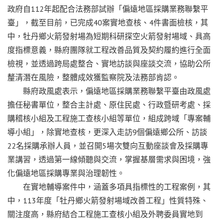
政府自112年起配合法務部試辦「偏遠地區採購業務聯繫平
臺」，截至目前，已完成40案實地查核、4件書面檢核，其
中，牡丹鄉火箭發射場為短期科研探空火箭發射場域、具高
度指標意義，縣府團隊就工程改善品質及契約履約進行全面
檢視，並透過跨局處整合、實地訪談與座談交流，協助公所
釐清潛在風險，整體成效獲監察院及法務部肯認。
縣府政風處表示，偏遠地區採購業務聯繫平臺由政風處
擔任秘書單位，整合主計處、原住民處、行政暨研考處、採
購稽核小組及工程施工查核小組等單位，組成跨域「專案輔
導小組」，除實地查核，更深入走訪9個偏遠鄉公所、訪談
22名採購承辦人員，並召開5場次雙向互動座談會及採購專
業講習，透過第一線傾聽與交流，掌握基層需求與困境，強
化偏遠地區採購專業與治理韌性。
在實地輔導案件中，涵蓋多項具指標性的工程案例，其
中，113年度「牡丹鄉火箭發射場域改善工程」性質特殊、
關注度高，縣府結合工程施工查核小組及外聘委員實地到