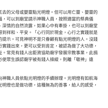
死去的父母或嬰靈點光明燈。但可以用亡靈、嬰靈的
福，可以到廟堂請示神職人員，按照適當的祭典儀
、深情的自然流露，如果心中有牽掛，也可以到廟堂
得到祥和、平安。「心行同於現金，心行之實踐就是
的提示。可見神明不是只眷顧有點光明燈的人。沒錢
行實踐出來，更可以受到肯定，被認為做了大功德，
祉。常見有錢人出鉅資協助廟宇發展宗教事業，此捐
必使眾生誤認廟宇被有錢人操縱，則離「敬神」遠
向神職人員依點光明燈的手續辦理。光明燈有如航海
光明燈也是做功德，這種無為的善事，給人的感受，