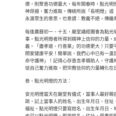
德，則聚善功德量大，每年開春時，點光明
神昂揚，奮力進取。傳統所說「長明燈」或
永渡眾生的意思。也意謂：教義不絕，傳繼
每逢農曆初一、十五，廟堂誦經團會為點光
事，點光明燈者所得到精神上信仰的力量，
義。「盡孝道、行善業」的功德更大！只要
閤家健康平安！簡單說，我們心中已有一盞
命守護神」！記得心存善念孝親助人，守護
徒自己奮力進取，把宗教信仰的力量轉化在
叁、點光明燈的方法：
安光明燈當天在廟堂有儀式，當事人最好親
疏，記上當事人的姓名、出生年月日、住址
福祉。點光明燈只要寫姓名、出生年月日、
也可以點光明燈。即用姓名、住址，受惠的