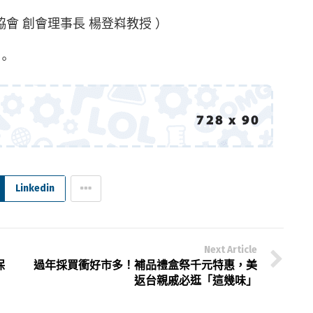
會 創會理事長 楊登嵙教授 ）
。
Linkedin
Next Article
保
過年採買衝好市多！補品禮盒祭千元特惠，美
返台親戚必逛「這幾味」