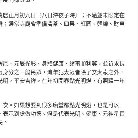
農曆正月初九日〔八日深夜子時〕；不過並未限定在
排；通常寺廟會準備清茶、四果、紅圓、麵線、財帛
解厄、元辰光彩、身體健康、諸事順利等，並祈求長
歲身分之一般民眾，流年犯太歲者除了安太歲之外，
光明，平安吉祥。在年初開春點光明燈，有照耀一年
一次。如果想要到很多廟堂都點光明燈，也是可以
，表示到處做功德。燈是代表光明、健康、元神星長
失。