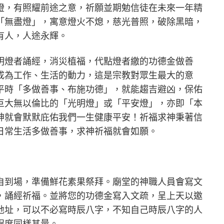
燈，有照耀前途之意，祈願並期勉信徒在未來一年精
「無盡燈」，寓意燈火不熄，慈光普照，破除黑暗，
有人，人途永輝。
明燈者誦經，消災植福，代點燈者繳的功德金做善
成為工作、生活的動力，這是宗教對眾生最大的意
平時「多做善事、布施功德」，就能趨吉避凶，保佑
巨大無以倫比的「光明燈」或「平安燈」，亦即「本
神就會默默庇佑我們一生健康平安！祈福求神秉著信
日常生活多做善事，求神祈福就會如願。
自到場，準備鮮花素果祭拜。廟堂的神職人員會寫文
，誦經祈福。並將您的功德金寫入文疏，呈上天以邀
地址，可以不必寫時辰八字，不知自己時辰八字的人
程度同樣其量。