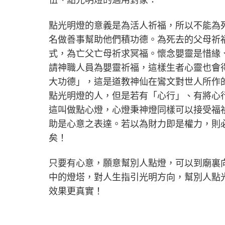
點光明燈的意義是為活人祈福，所以不能為
名做善事幫助他們積功德。為死去的父母祈
式，為亡父亡母祈求冥福。懷念嬰靈是惜緣
請神職人員為嬰靈祈福，這樣生者心靈也會
大功德」，這是道教神仙在鸞文對世人所作
點光明燈的人，但是若有「心行」、有將心
這叫做點心燈，心燈秉神燈同樣可以接受福
助是心意之表達。若以為財力即是權力，則
矣！
只要有心意，願意幫別人點燈，可以到廟裏
中的燈塔，對人生指引光明方向，幫別人點
效果更真實！