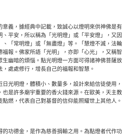
的意義，據經典中記載，致誠心以燈明來供神佛是有
明、平安，所以稱為「光明燈」或「平安燈」，又因
」、「常明燈」或「無盡燈」等。「慧燈不滅，法輪
德福報。佛家所語「光明」，亦即「心光」，又稱智
眾生幽暗的煩惱。點光明燈一方面可得諸神佛菩薩放
法，處處修行，增長自己的福報和智慧。
近日光明燈，體積小、數量多，設計來給信徒使用，
，也是許多廟宇重要的香火錢來源。在歐美，天主教
徒點燃，代表自己對基督的信仰能照耀世上其他人。
得的功德金，是作為慈善捐輸之用。為點燈者代作功