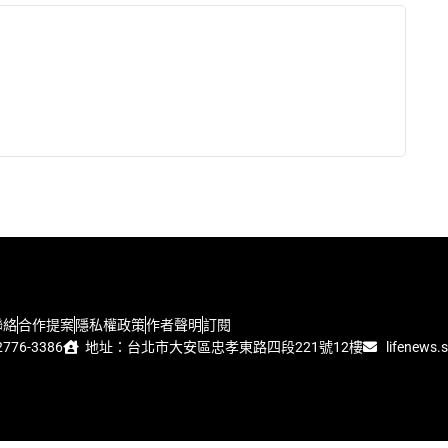
聯絡
合作提案
隱私權政策
作者聲明
訂閱
776-3386
地址：台北市大安區忠孝東路四段221號12樓
lifenews.