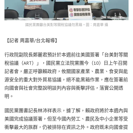
國民黨團籲台美對等關稅協議勿黑箱。圖：周嘉華 攝
【記者 周嘉華/台北報導】
行政院副院長鄭麗君預計於本週前往美國簽署「台美對等關
稅協議（ART）」，國民黨立法院黨團今（10）日上午召開
記者會，嚴正呼籲賴政府，攸關國家產業、農業、食安與能
源安全的重大對外貿易協議，絕不能黑箱作業，應在簽署前
向國會與社會完整說明談判內容與衝擊評估，落實公開透
明。
國民黨團書記長林沛祥表示，據了解，賴政府將於本週內與
美國完成協議簽署，但至今國內勞工、農民及中小企業等受
衝擊最大的族群，仍被排除在資訊之外。政府既未向國會提