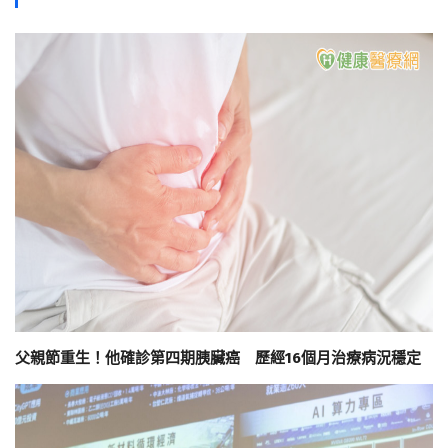
父親節重生！他確診第四期胰臟癌 歷經16個月治療病況穩定