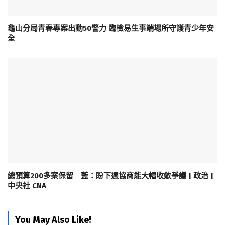
龜山分局青春專案出動50警力 臨檢易生事端場所守護青少年安
全
總預算200多案保留 藍：盼下週協商能大幅收斂爭議 | 政治 |
中央社 CNA
You May Also Like!