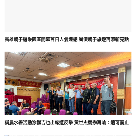
高雄親子遊樂園區開幕首日人氣爆棚 暑假親子旅遊再添新亮點
稱農水署活動涂權吉也出席遭反擊 黃世杰競辦再嗆：適可而止