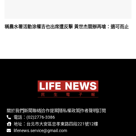
稱農水署活動涂權吉也出席遭反擊 黃世杰競辦再嗆：適可而止
關於我們
新聞聯絡
合作提案
隱私權政策
作者聲明
訂閱
電話：(02)2776-3386
地址：台北市大安區忠孝東路四段221號12樓
lifenews.service@gmail.com