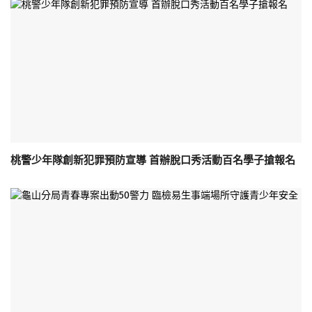
桃警少年隊創新犯罪預防宣導 首辦脫口秀活動百名學子搶報名