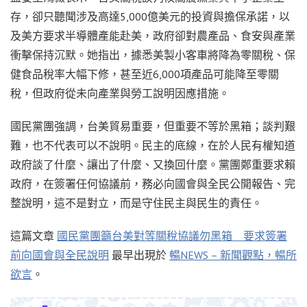
存，卻只聽聞涉及高達5,000億美元的投資與擔保承諾，以
及美方要求半導體產能赴美，政府卻對農產品、食安與產業
衝擊保持沉默。她指出，據悉美製小客車將降為零關稅、保
健食品稅率大幅下修，甚至近6,000項產品可能降至零關
稅，但政府從未向產業與勞工說明因應措施。
國民黨團強調，台美貿易重要，但重要不等於黑箱；談判艱
難，也不代表可以不說明。民主的底線，在於人民有權知道
政府談了什麼、讓出了什麼、又換回什麼。黨團鄭重要求賴
政府，在簽署任何協議前，務必向國會與全民公開報告、完
整說明，這不是對立，而是守住民主與民生的責任。
這篇文章
國民黨團籲台美對等關稅協議勿黑箱 要求簽署
前向國會與全民說明
最早出現於
暢NEWS – 新聞觀點，暢所
欲言
。