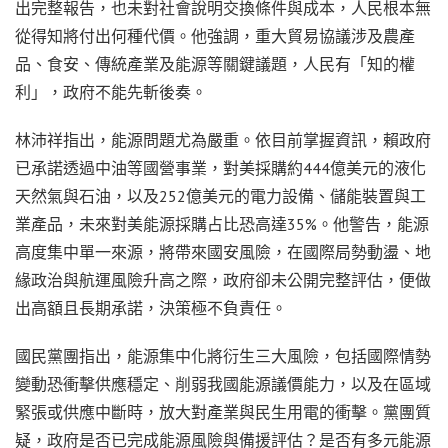
出完整報告，也未對社會說明交換條件與成本，人民根本無
從得知將付出何種代價。他強調，重大貿易協議涉及農產
品、食安、傳統產業及能源等關鍵議題，人民有「知的權
利」，政府不能先斬後奏。
林沛祥指出，能源問題尤為嚴重。依目前掌握資訊，賴政府
已承諾透過中油等國營事業，對美採購約444億美元的液化
天然氣與石油，以及252億美元的電力設備、儲能裝置與工
業產品，未來對美能源採購占比恐高達35%。他警告，能源
高度集中單一來源，將帶來國安風險，在國際局勢動盪、地
緣政治與航運風險升高之際，政府卻未公開完整評估，便做
出高額且長期承諾，決策極不負責任。
國民黨團指出，能源集中化將衍生三大風險，包括國際情勢
變動恐衝擊供應穩定、削弱我國能源議價能力，以及在區域
緊張或供應中斷時，放大對產業與民生用電的衝擊。黨團質
疑，政府是否已完成能源風險與備援評估？是否有多元能源