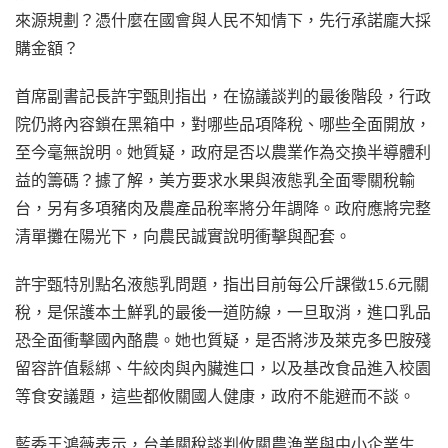
來源規劃？憑什麼在國會與人民不知情下，先行承諾龐大採
購金額？
首席副書記長許宇甄則指出，在協議談判的最後階段，行政
院仍將內容鎖在黑箱中，對哪些品項降稅、哪些全面開放，
至今毫無說明。她質疑，政府是否以農業作為交換半導體利
益的籌碼？據了解，美方要求水果與液態乳全面零關稅輸
台，另有多項豬肉及農產品稅率將分年調降。政府應將完整
清單攤在陽光下，向農民誠實說明衝擊與配套。
許宇甄特別點名液態乳問題，指出目前每公斤課徵15.6元關
稅，是保護本土鮮乳的最後一道防線，一旦取消，進口乳品
恐全面衝擊國內酪農。她也質疑，是否將涉及萊克多巴胺殘
留容許值鬆綁、牛絞肉與內臟進口，以及基改食品進入校園
等食安議題，這些都攸關國人健康，政府不能避而不談。
藍委王鴻薇表示，台美關稅談判攸關農漁業與中小企業生