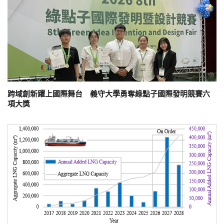
跨域創新躍上國際舞台 義守大學勇奪綠點子國際發明競賽六
項大獎