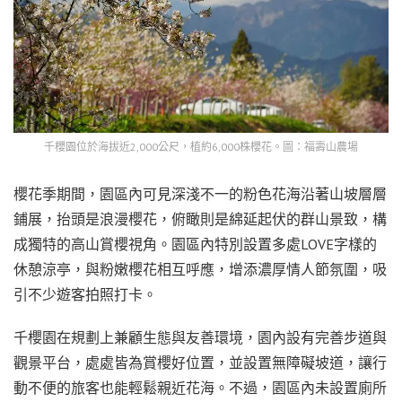
千櫻園位於海拔近2,000公尺，植約6,000株櫻花。圖：福壽山農場
櫻花季期間，園區內可見深淺不一的粉色花海沿著山坡層層
鋪展，抬頭是浪漫櫻花，俯瞰則是綿延起伏的群山景致，構
成獨特的高山賞櫻視角。園區內特別設置多處LOVE字樣的
休憩涼亭，與粉嫩櫻花相互呼應，增添濃厚情人節氛圍，吸
引不少遊客拍照打卡。
千櫻園在規劃上兼顧生態與友善環境，園內設有完善步道與
觀景平台，處處皆為賞櫻好位置，並設置無障礙坡道，讓行
動不便的旅客也能輕鬆親近花海。不過，園區內未設置廁所