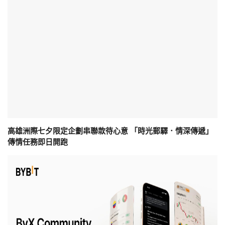
高雄洲際七夕限定企劃串聯款待心意 「時光郵驛．情深傳遞」
傳情任務即日開跑