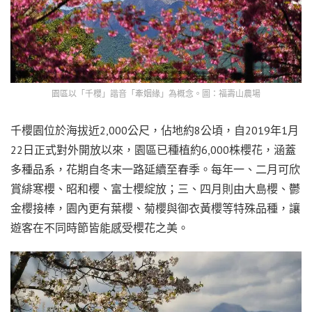
園區以「千櫻」諧音「牽姻緣」為概念。圖：福壽山農場
千櫻園位於海拔近2,000公尺，佔地約8公頃，自2019年1月
22日正式對外開放以來，園區已種植約6,000株櫻花，涵蓋
多種品系，花期自冬末一路延續至春季。每年一、二月可欣
賞緋寒櫻、昭和櫻、富士櫻綻放；三、四月則由大島櫻、鬱
金櫻接棒，園內更有葉櫻、菊櫻與御衣黃櫻等特殊品種，讓
遊客在不同時節皆能感受櫻花之美。