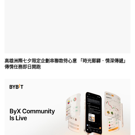
高雄洲際七夕限定企劃串聯款待心意 「時光郵驛．情深傳遞」
傳情任務即日開跑