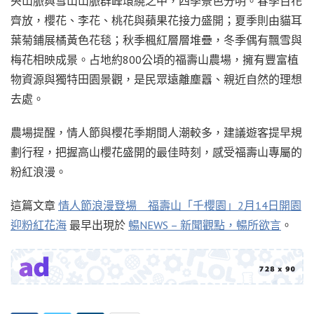
央山脈與雪山山脈群峰環繞之中，四季景色分明。春季百花
齊放，櫻花、李花、桃花與蘋果花接力盛開；夏季則由貓耳
葉菊鋪展橘黃色花毯；秋季楓紅層層堆疊，冬季偶有飄雪與
梅花相映成景。占地約800公頃的福壽山農場，擁有豐富植
物資源與獨特田園景觀，是民眾遠離塵囂、親近自然的理想
去處。
農場提醒，情人節與櫻花季期間人潮較多，建議遊客提早規
劃行程，把握高山櫻花盛開的最佳時刻，感受福壽山專屬的
粉紅浪漫。
這篇文章
情人節浪漫登場 福壽山「千櫻園」2月14日開園
迎粉紅花海
最早出現於
暢NEWS – 新聞觀點，暢所欲言
。