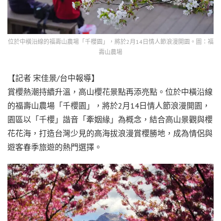
位於中橫沿線的福壽山農場「千櫻園」，將於2月14日情人節浪漫開園。圖：福
壽山農場
【記者 宋佳景/台中報導】
賞櫻熱潮持續升溫，高山櫻花景點再添亮點。位於中橫沿線
的福壽山農場「千櫻園」，將於2月14日情人節浪漫開園，
園區以「千櫻」諧音「牽姻緣」為概念，結合高山景觀與櫻
花花海，打造台灣少見的高海拔浪漫賞櫻勝地，成為情侶與
遊客春季旅遊的熱門選擇。