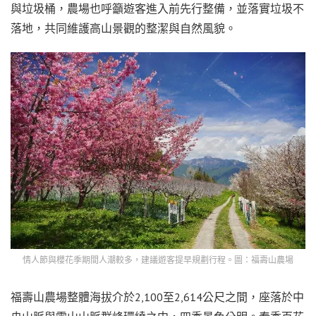
與垃圾桶，農場也呼籲遊客進入前先行整備，並落實垃圾不
落地，共同維護高山景觀的整潔與自然風貌。
情人節與櫻花季期間人潮較多，建議遊客提早規劃行程。圖：福壽山農場
福壽山農場整體海拔介於2,100至2,614公尺之間，座落於中