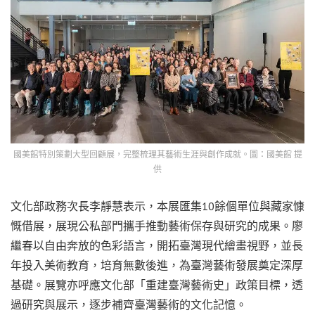
國美館特別策劃大型回顧展，完整梳理其藝術生涯與創作成就。圖：國美館 提
供
文化部政務次長李靜慧表示，本展匯集10餘個單位與藏家慷
慨借展，展現公私部門攜手推動藝術保存與研究的成果。廖
繼春以自由奔放的色彩語言，開拓臺灣現代繪畫視野，並長
年投入美術教育，培育無數後進，為臺灣藝術發展奠定深厚
基礎。展覽亦呼應文化部「重建臺灣藝術史」政策目標，透
過研究與展示，逐步補齊臺灣藝術的文化記憶。