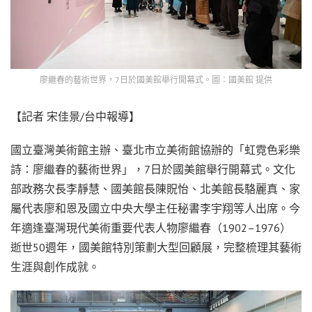
廖繼春的藝術世界，7日於國美館舉行開幕式。圖：國美館 提供
【記者 宋佳景/台中報導】
國立臺灣美術館主辦、臺北市立美術館協辦的「虹霓色彩樂
詩：廖繼春的藝術世界」，7日於國美館舉行開幕式。文化
部政務次長李靜慧、國美館長陳貺怡、北美館長駱麗真、家
屬代表廖和恩及國立中央大學主任秘書李宇翔等人出席。今
年適逢臺灣現代美術重要代表人物廖繼春（1902–1976）
逝世50週年，國美館特別策劃大型回顧展，完整梳理其藝術
生涯與創作成就。