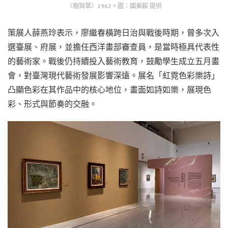
〈樹與草〉1962。圖：國美館 提供
策展人薛燕玲表示，廖繼春橫跨日治與戰後時期，曾多次入
選臺展、府展，並擔任西洋畫部審查員，是當時極具代表性
的藝術家。戰後仍持續投入藝術教育，鼓勵學生成立五月畫
會，對臺灣現代藝術發展影響深遠。展名「虹霓色彩樂詩」
凸顯色彩在其作品中的核心地位，畫面如詩如樂，展現色
彩、形式與節奏的交融。