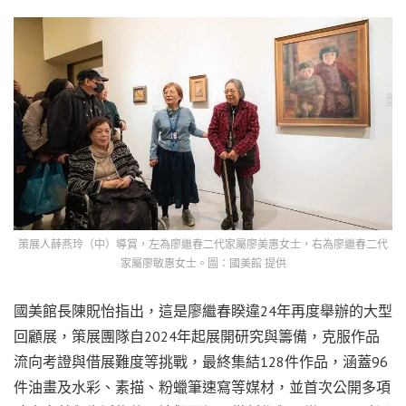
策展人薛燕玲（中）導賞，左為廖繼春二代家屬廖美惠女士，右為廖繼春二代
家屬廖敏惠女士。圖：國美館 提供
國美館長陳貺怡指出，這是廖繼春睽違24年再度舉辦的大型
回顧展，策展團隊自2024年起展開研究與籌備，克服作品
流向考證與借展難度等挑戰，最終集結128件作品，涵蓋96
件油畫及水彩、素描、粉蠟筆速寫等媒材，並首次公開多項