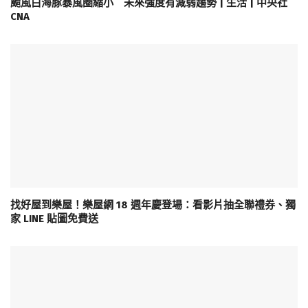
颱風白海豚暴風圈縮小 未來強度有減弱趨勢 | 生活 | 中央社
CNA
找好屋到樂屋！樂屋網 18 週年慶登場：看影片抽全聯禮券、獨
家 LINE 貼圖免費送