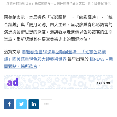
廖繼春的藝術世界」集結廖繼春一百餘件珍貴作品與文獻。圖：國美館 提供
國美館表示，本展透過「光影躍動」、「線彩輝映」、「統
合超越」與「歲月足跡」四大主題，呈現廖繼春色彩語言的
演進與藝術思想的深度，邀請觀眾走進他以色彩譜寫的生命
樂章，重新認識其在臺灣美術史上的關鍵地位。
這篇文章
廖繼春逝世50週年回顧展登場 「虹霓色彩樂
詩」國美館重現色彩大師藝術世界
最早出現於
暢NEWS – 新
聞觀點，暢所欲言
。