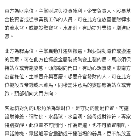
東方為財帛位，主掌財運與投資獲利。企業負責人、股票基
金投資者或從事業務工作的人員，可在此方位放置催財轉水
的流水盆，或擺設聚寶盆、水晶洞，有助提升業績，增進財
源。
北方為驛馬位，主掌異動升遷與搬遷。想要調動職位或搬遷
的民眾，可在此方位擺設金屬製或陶瓷土製的馬，馬必須保
持站立或奔跑姿態，頭部朝向門口，有助心想事成。東南方
為官祿位，主掌晉升與喜慶。想要升官發財的人，可在此方
位擺設五帝錢或木雕馬，同樣需注意馬的姿態應為站立或奔
跑，頭部朝向大門方向。
客廳斜對角的L形角落為聚財位，是守財的關鍵位置。可擺
設財神爺、彌勒佛、水晶球、水晶洞、錢母或財神符。專家
特別提醒，此位置不可開門、作為走道，也不可放置喇叭、
電話總機、電磁爐等會震動或干擾磁場的器具，更不能放置