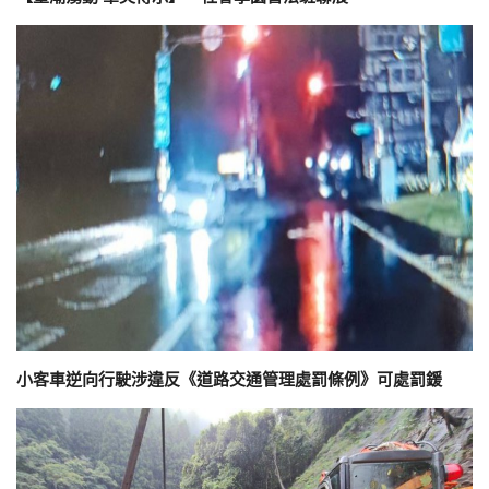
小客車逆向行駛涉違反《道路交通管理處罰條例》可處罰鍰