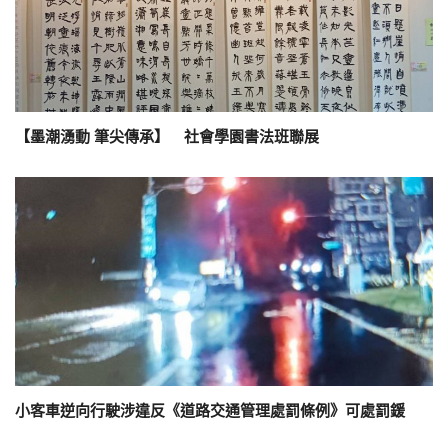
【墨潮湧動 筆尖傳承】 社會學園書法班聯展
小客車逆向行駛涉違反《道路交通管理處罰條例》可處罰鍰