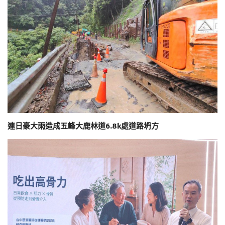
連日豪大雨造成五峰大鹿林道6.8k處道路坍方