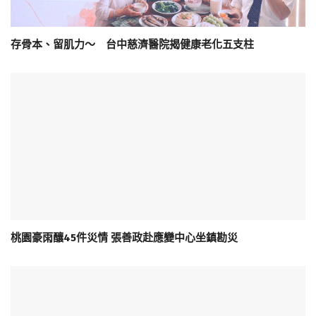
存骨本、留肌力～ 台中慈濟醫院揭健康老化五支柱
桃園豪雨釀45件災情 張善政赴應變中心坐鎮勘災