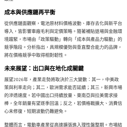
成本與供應鏈再平衡
從供應鏈面觀察，電池原材料價格波動、庫存去化與新平台
導入，皆影響車廠毛利與定價策略。隨著補貼退場與金融環
境趨緊，市場由「政策驅動」轉向「成本與產品力驅動」的
競爭階段。分析指出，具規模優勢與垂直整合能力的品牌，
將在價格競爭中取得相對韌性。
未來展望：出口與在地化成關鍵
展望2026年，產業走勢將取決於三大變數：其一，中美政
策與利率走向；其二，歐洲需求能否延續；其三，新興市場
的滲透速度。若中國出口持續放量、東南亞與拉美需求接
棒，全年銷量有望逐季回溫；反之，若價格戰擴大、消費信
心未修復，短期波動仍難避免。
整體而言，電動車產業從高速擴張進入理性盤整期。市場結