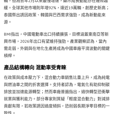
輛，但為去年2月以來最慢增速，顯示成長動能亦在邊際趨
緩。全球其他市場則年增92%，達近19萬輛，創歷史新高；
泰國祭出誘因政策、韓國與巴西需求強勁，成為新動能來
源。
BMI指出，中國電動車出口持續擴張，目標涵蓋東南亞等新
興市場，2026年出口有望維持強勁。產業觀察認為，當內
需走弱，外銷與在地化生產將成為中國車廠平滑波動的關鍵
槓桿。
產品結構轉向 混動車受青睞
在政策與成本壓力下，混合動力車銷售比重上升，成為純電
與燃油車之間的折衷選擇。支持者認為，電氣化有助抑制碳
排放並加速能源轉型；然而車廠普遍指出，過快轉型恐衝擊
就業與獲利能力。部分專家則質疑「輕度混合動力」對減排
貢獻有限，若政策誘因過度傾斜，恐削弱長期淨零目標的一
致性。