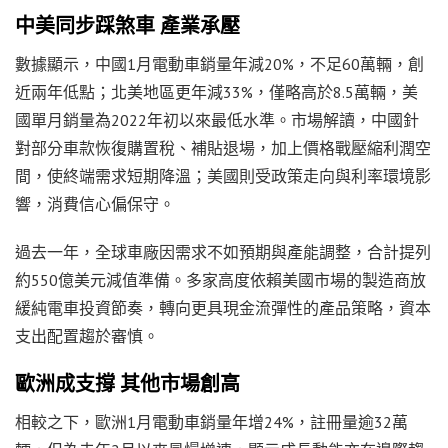
中美同步踩煞車 產業承壓
數據顯示，中國1月電動車銷量年減20%，不足60萬輛，創
近兩年低點；北美地區更年減33%，僅略高於8.5萬輛，美
國單月銷量為2022年初以來最低水準。市場解讀，中國針
對部分車款恢復購置稅、補貼退場，加上價格戰壓縮利潤空
間，使終端需求短期降溫；美國則受政策走向與利率環境影
響，消費信心偏保守。
過去一年，全球車廠因需求不如預期與產能調整，合計提列
約550億美元減值準備。多家高度依賴美國市場的製造商放
緩純電車投資節奏，轉向更具現金流彈性的產品策略，資本
支出配置趨於審慎。
歐洲成支撐 其他市場創高
相較之下，歐洲1月電動車銷量年增24%，註冊量逾32萬