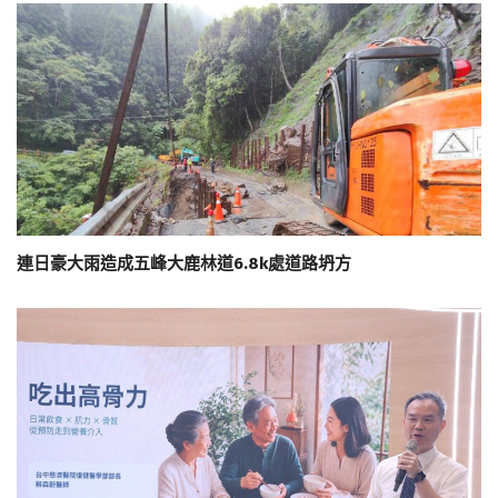
連日豪大雨造成五峰大鹿林道6.8k處道路坍方