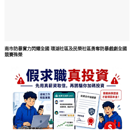
南市防暴實力閃耀全國 環湖社區及民榮社區勇奪防暴戲劇全國
競賽殊榮