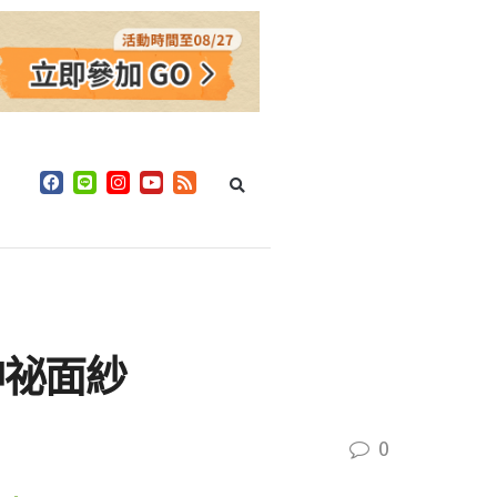
神祕面紗
0