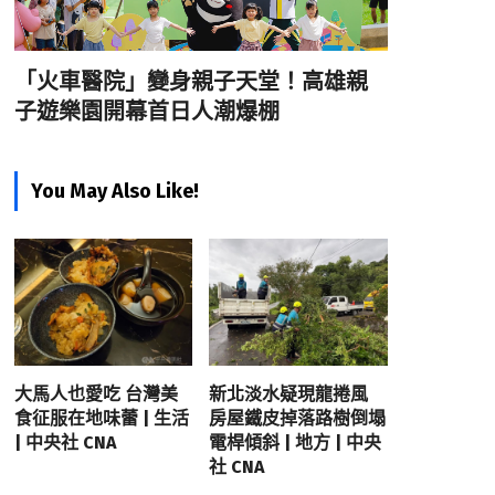
「火車醫院」變身親子天堂！高雄親
子遊樂園開幕首日人潮爆棚
You May Also Like!
大馬人也愛吃 台灣美
新北淡水疑現龍捲風
食征服在地味蕾 | 生活
房屋鐵皮掉落路樹倒塌
| 中央社 CNA
電桿傾斜 | 地方 | 中央
社 CNA