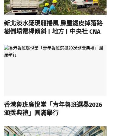
新北淡水疑現龍捲風 房屋鐵皮掉落路
樹倒塌電桿傾斜 | 地方 | 中央社 CNA
香港魯班廣悅堂「青年魯班選舉2026
頒獎典禮」圓滿舉行