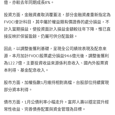
億，亦較去年同期成長8%。
投資方面，金融資產取消覆蓋法，部分金融資產重新指定為
FVOCI會計科目，其中屬於權益類有價證券的處分損益，不
計入當期損益，使投資面計入損益金額較往年下降，惟已直
接反映於保留盈餘，仍屬可供分配盈餘。
因此，以調整後獲利基礎，呈現全公司績效表現及配息來
源，本月加計FVOCI股票處分損益94.6億元後，調整後獲利
為122.7億，主要投資收益來源係利息收入、國內外股票資
本利得、基金配息收入。
股市方面，加權指數1月維持相對高檔，台股部位持續實現
部分資本利得。
債市方面，1月公債利率小幅走升。富邦人壽以穩定提升經
常性收益、完善債券配置與資金管理為目標。