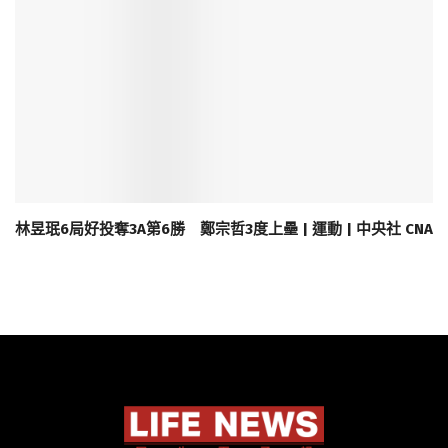
林昱珉6局好投奪3A第6勝 鄭宗哲3度上壘 | 運動 | 中央社 CNA