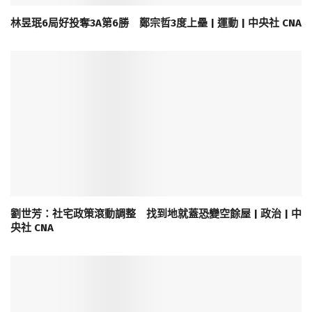
林昱珉6局好投奪3A第6勝 鄭宗哲3度上壘 | 運動 | 中央社 CNA
劉世芳：社宅政策滾動調整 找到地就蓋恐變空餘屋 | 政治 | 中
央社 CNA