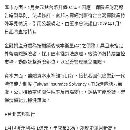
匯市方面，1月美元兌台幣升值0.1%。因應「保險業財務報
告編製準則」法規修訂，富邦人壽經判斷符合台灣壽險業特
殊罕見情況，引用公報規定，由董事會決議自2026年1月1
日起將直接持有
金融資產分類為按攤銷後成本衡量(AC)之債務工具且未指定
外幣風險避險者，採用匯率攤銷法處理，後續仍將持續監控
市場，動態調整避險部位，以妥善管理匯兌風險。
資本方面，整體資本水準維持良好，接軌我國保險業新一代
清償能力制度 (Taiwan Insurance Solvency，TIS)清償能力無
虞，公司持續密切關注匯率及市場變化，評估可能影響，確
保清償能力穩健無虞。
●台北富邦銀行
1月稅後淨利49.1億元，年成長26%，創歷史單月新高。