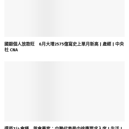
國銀個人放款旺 6月大增2575億寫史上單月新高 | 產經 | 中央
社 CNA
還原7/4會議 與會專家：中聯代表是中途應要求入席 | 生活 |