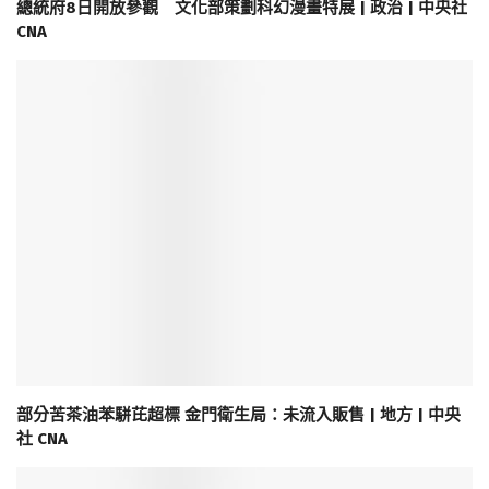
總統府8日開放參觀 文化部策劃科幻漫畫特展 | 政治 | 中央社
CNA
部分苦茶油苯駢芘超標 金門衛生局：未流入販售 | 地方 | 中央
社 CNA