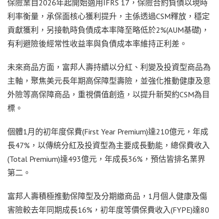
保險業自2026年起開始適用IFRS 17，保險合約負債以現時
利率衡量，承保面核心獲利提升，主係透過CSM釋放，穩定
貢獻獲利，另接軌時負債成本率降至略低於2%(AUM基礎)，
有利避險後經常性收益率與負債成本率維持正利差。
未來商品方面，富邦人壽持續以分紅、利變及投資型商品為
主軸，聚焦美元長年期高保障型壽險，並強化推動健康及意
外險等高保障商品，重視價值創造，以提升新契約CSM為目
標。
個體1月的初年度保費(First Year Premium)達210億元，年成
長47%，以傳統分紅及投資型為主要成長動能，總保費收入
(Total Premium)達493億元，年成長36%，預估皆排名業界
第二。
富邦人壽積極推動保障型及分期繳商品，1月個人健康及傷
害險較去年同期成長16%，初年度等價保費收入(FYPE)達80