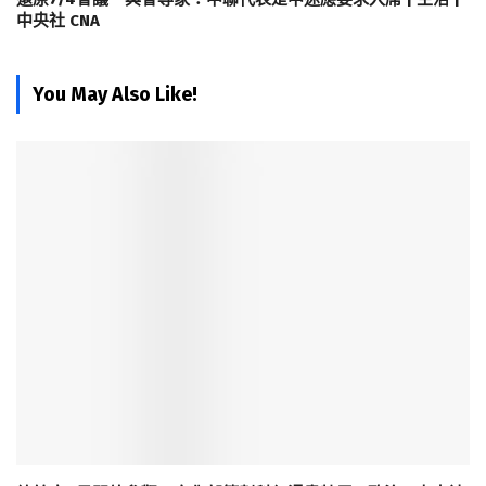
中央社 CNA
You May Also Like!